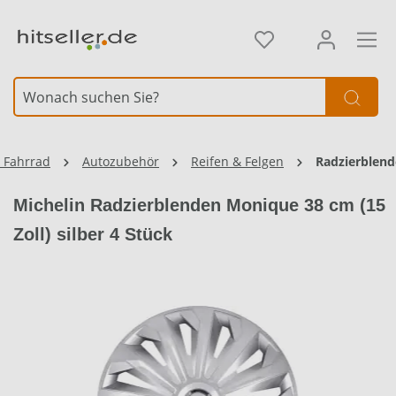
alt springen
Element überspringen
 Fahrrad
Autozubehör
Reifen & Felgen
Radzierblen
Michelin Radzierblenden Monique 38 cm (15
Zoll) silber 4 Stück