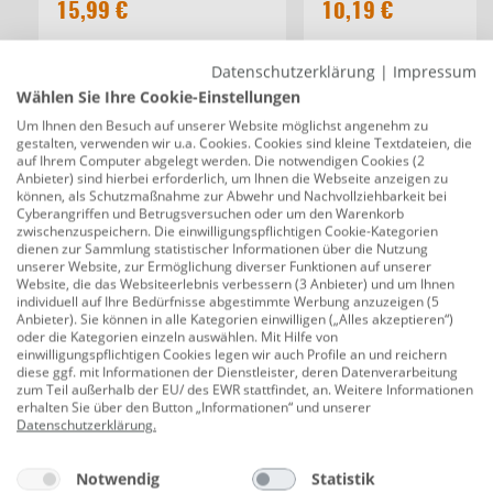
15,99 €
10,19 €
20
Datenschutzerklärung
|
Impressum
Beschreibung
Wählen Sie Ihre Cookie-Einstellungen
Michelin Radzierblenden Monique 38 cm
Um Ihnen den Besuch auf unserer Website möglichst angenehm zu
gestalten, verwenden wir u.a. Cookies. Cookies sind kleine Textdateien, die
(15 Zoll) silber 4 Stück
auf Ihrem Computer abgelegt werden. Die notwendigen Cookies (2
Anbieter) sind hierbei erforderlich, um Ihnen die Webseite anzeigen zu
Produktnummer:
0680251912
können, als Schutzmaßnahme zur Abwehr und Nachvollziehbarkeit bei
Cyberangriffen und Betrugsversuchen oder um den Warenkorb
Die Michelin Radzierblende Monique sorgt, dank des
zwischenzuspeichern. Die einwilligungspflichtigen Cookie-Kategorien
dienen zur Sammlung statistischer Informationen über die Nutzung
integrierten Reflektors für zusätzliche Sicherheit im
unserer Website, zur Ermöglichung diverser Funktionen auf unserer
Straßenverkehr. Das von Michelin patentierte System
Website, die das Websiteerlebnis verbessern (3 Anbieter) und um Ihnen
individuell auf Ihre Bedürfnisse abgestimmte Werbung anzuzeigen (5
ermöglicht während der Nacht und in den dunkleren
Anbieter). Sie können in alle Kategorien einwilligen („Alles akzeptieren“)
Jahreszeiten eine bessere visuelle Wahrnehmung der
oder die Kategorien einzeln auswählen. Mit Hilfe von
einwilligungspflichtigen Cookies legen wir auch Profile an und reichern
anderen Fahrzeuge. Das NVS (Night-Vision-Security)-
diese ggf. mit Informationen der Dienstleister, deren Datenverarbeitung
System, welches unauffällig in die Mitte der Radkappe
zum Teil außerhalb der EU/ des EWR stattfindet, an. Weitere Informationen
erhalten Sie über den Button „Informationen“ und unserer
integriert ist, reflektiert das Licht der Scheinwerfer von
Datenschutzerklärung
.
Fahrzeugen, die sich Ihnen von der Seite her nähern.
Mit einem getesteten Reflektionsvermögen von bis zu
Notwendig
Statistik
100 Metern, trägt das NVS-System zu einer deutlichen