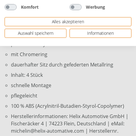
Verbesserung der seitlichen Sichtbarkeit Ihres
Komfort
Werbung
Fahrzeugs bei.
Alles akzeptieren
Größe: 38 cm (15 Zoll)
Auswahl speichern
Informationen
integrierter Reflektor für zusätzliche Sicherheit -
patentiertes System exklusiv von Michelin!
mit Chromering
dauerhafter Sitz durch gefederten Metallring
Inhalt: 4 Stück
schnelle Montage
pflegeleicht
100 % ABS (Acrylnitril-Butadien-Styrol-Copolymer)
Herstellerinformationen: Helix Automotive GmbH |
Fischeräcker 4 | 74223 Flein, Deutschland | eMail:
michelin@helix-automative.com | Herstellernr.