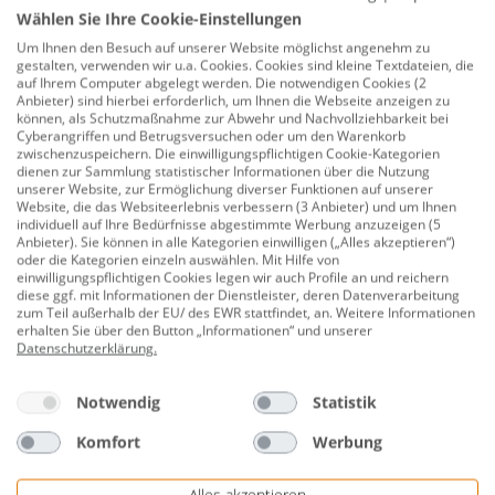
Baureihe: Merten
Wählen Sie Ihre Cookie-Einstellungen
Baureihe M-Smart
Um Ihnen den Besuch auf unserer Website möglichst angenehm zu
gestalten, verwenden wir u.a. Cookies. Cookies sind kleine Textdateien, die
Produkt oder Komponententyp: Abdeckrahmen
auf Ihrem Computer abgelegt werden. Die notwendigen Cookies (2
Anbieter) sind hierbei erforderlich, um Ihnen die Webseite anzeigen zu
Farbton: Polarweiß (RAL 9010)
können, als Schutzmaßnahme zur Abwehr und Nachvollziehbarkeit bei
Cyberangriffen und Betrugsversuchen oder um den Warenkorb
Oberflächenbeschaffenheit: Matt
zwischenzuspeichern. Die einwilligungspflichtigen Cookie-Kategorien
dienen zur Sammlung statistischer Informationen über die Nutzung
unserer Website, zur Ermöglichung diverser Funktionen auf unserer
Material: Thermoplast
Website, die das Websiteerlebnis verbessern (3 Anbieter) und um Ihnen
individuell auf Ihre Bedürfnisse abgestimmte Werbung anzuzeigen (5
Schutzart: IP20
Anbieter). Sie können in alle Kategorien einwilligen („Alles akzeptieren“)
oder die Kategorien einzeln auswählen. Mit Hilfe von
Herstellerinformationen: NEWA-Vertriebs GmbH |
einwilligungspflichtigen Cookies legen wir auch Profile an und reichern
Robert-Koch Straße 50 | 55129 Mainz, Deutschland
diese ggf. mit Informationen der Dienstleister, deren Datenverarbeitung
zum Teil außerhalb der EU/ des EWR stattfindet, an. Weitere Informationen
| eMail: mail@newa-elektro.de | Herstellernr.
erhalten Sie über den Button „Informationen“ und unserer
1920987
Datenschutzerklärung
.
Notwendig
Statistik
Bewertungen
Komfort
Werbung
Alles akzeptieren