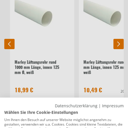
Marley Lüftungsrohr rund
Marley Lüftungsrohr rund 
1000 mm Länge, innen 125
mm Länge, innen 125 mm 
mm Ø, weiß
weiß
18,99 €
10,49 €
20,9
Datenschutzerklärung
|
Impressum
Beschreibung
Wählen Sie Ihre Cookie-Einstellungen
Marley Rohrverbinder Rundrohr Ø 125
Um Ihnen den Besuch auf unserer Website möglichst angenehm zu
gestalten, verwenden wir u.a. Cookies. Cookies sind kleine Textdateien, die
mm, weiß