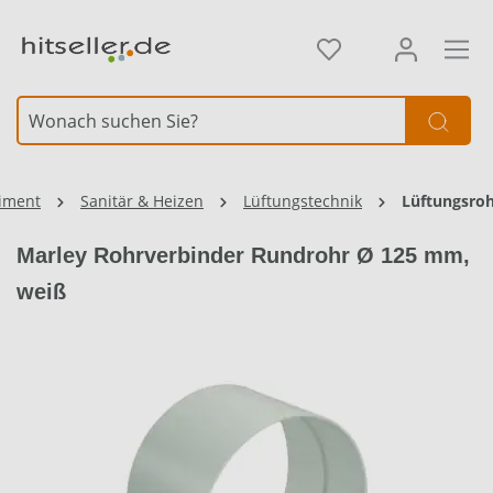
alt springen
Element überspringen
timent
Sanitär & Heizen
Lüftungstechnik
Lüftungsro
Marley Rohrverbinder Rundrohr Ø 125 mm,
weiß