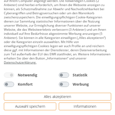
auf Ihrem Computer abgelegt werden. Die notwendigen Cookies (2
Anbieter) sind hierbei erforderlich, um Ihnen die Webseite anzeigen zu
Produktnummer:
0782200806
können, als Schutzmaßnahme zur Abwehr und Nachvollziehbarkeit bei
Cyberangriffen und Betrugsversuchen oder um den Warenkorb
Eine saubere Küche braucht saubere Luft.
zwischenzuspeichern. Die einwilligungspflichtigen Cookie-Kategorien
dienen zur Sammlung statistischer Informationen über die Nutzung
Unangenehme Küchengerüche werden mithilfe einer
unserer Website, zur Ermöglichung diverser Funktionen auf unserer
Dunstabzugshaube über einfach zu installierende
Website, die das Websiteerlebnis verbessern (3 Anbieter) und um Ihnen
individuell auf Ihre Bedürfnisse abgestimmte Werbung anzuzeigen (5
Flachkanalsysteme von Marley nach draußen geleitet.
Anbieter). Sie können in alle Kategorien einwilligen („Alles akzeptieren“)
Marley bietet praktische Lösungen an
oder die Kategorien einzeln auswählen. Mit Hilfe von
einwilligungspflichtigen Cookies legen wir auch Profile an und reichern
Flachkanalsystemen oder alternativ
diese ggf. mit Informationen der Dienstleister, deren Datenverarbeitung
Rundrohrsystemen, die sich sicher und einfach
zum Teil außerhalb der EU/ des EWR stattfindet, an. Weitere Informationen
erhalten Sie über den Button „Informationen“ und unserer
montieren lassen.
Datenschutzerklärung
.
Farbe: weiß
Notwendig
Statistik
Material: Kunststoff
Komfort
Werbung
Form: rund
Durchmesser: 125 mm
Alles akzeptieren
für Bad, Küche, Toilette und Wohnraum
Auswahl speichern
Informationen
für Dunstabzugshauben bis 600 m³/h Abluftleistung