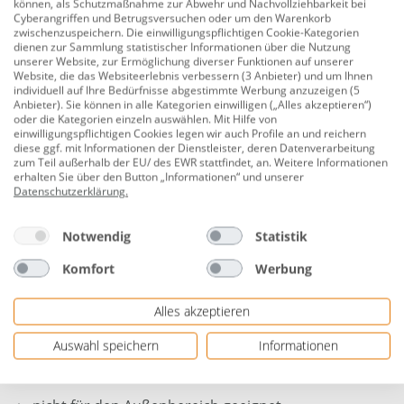
Hochtemperaturrohr (kurz: HT oder HT-Rohr), wird für
können, als Schutzmaßnahme zur Abwehr und Nachvollziehbarkeit bei
Cyberangriffen und Betrugsversuchen oder um den Warenkorb
Abwasserleitungen in Gebäuden verwendet und ist bis
zwischenzuspeichern. Die einwilligungspflichtigen Cookie-Kategorien
90 °C wärmebeständig. Die grauen Rohre aus
dienen zur Sammlung statistischer Informationen über die Nutzung
unserer Website, zur Ermöglichung diverser Funktionen auf unserer
Polypropylen (PP) sind außerdem resistent gegen
Website, die das Websiteerlebnis verbessern (3 Anbieter) und um Ihnen
Salze, Laugen und Säuren. HT-Rohr gibt es in den
individuell auf Ihre Bedürfnisse abgestimmte Werbung anzuzeigen (5
Anbieter). Sie können in alle Kategorien einwilligen („Alles akzeptieren“)
Größen DN 40 bis DN 110 und in Längen zwischen 150
oder die Kategorien einzeln auswählen. Mit Hilfe von
und 2000 mm. Bögen und Abzweige sind mit Winkeln
einwilligungspflichtigen Cookies legen wir auch Profile an und reichern
diese ggf. mit Informationen der Dienstleister, deren Datenverarbeitung
von 15° bis 87,5° erhältlich.
zum Teil außerhalb der EU/ des EWR stattfindet, an. Weitere Informationen
erhalten Sie über den Button „Informationen“ und unserer
Durchmesser: 40/30 mm
Datenschutzerklärung
.
Material: Kunststoff (PP)
Notwendig
Statistik
Farbe: grau
Komfort
Werbung
Materialstärke: 1,8 mm
Alles akzeptieren
einfach zu verlegen durch Steckmontage
für alle Abwasseranschlüsse im Haus
Auswahl speichern
Informationen
nach DIN EN 1451-1