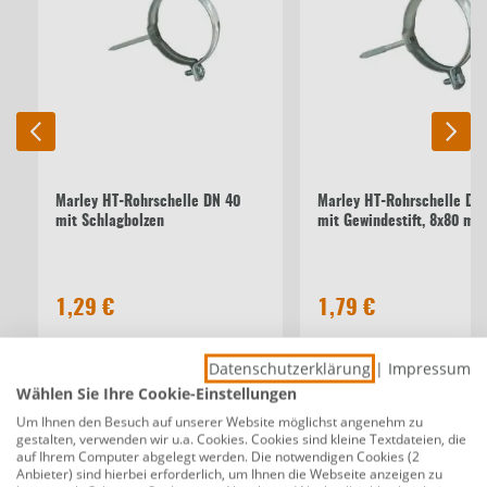
Marley HT-Rohrschelle DN 40
Marley HT-Rohrschelle DN
mit Schlagbolzen
mit Gewindestift, 8x80 mm
1,29 €
1,79 €
Datenschutzerklärung
|
Impressum
Beschreibung
Wählen Sie Ihre Cookie-Einstellungen
Marley HT-Siphon-Bogen DN 40/30 90°
Um Ihnen den Besuch auf unserer Website möglichst angenehm zu
gestalten, verwenden wir u.a. Cookies. Cookies sind kleine Textdateien, die
Produktnummer:
0782141824
auf Ihrem Computer abgelegt werden. Die notwendigen Cookies (2
Anbieter) sind hierbei erforderlich, um Ihnen die Webseite anzeigen zu