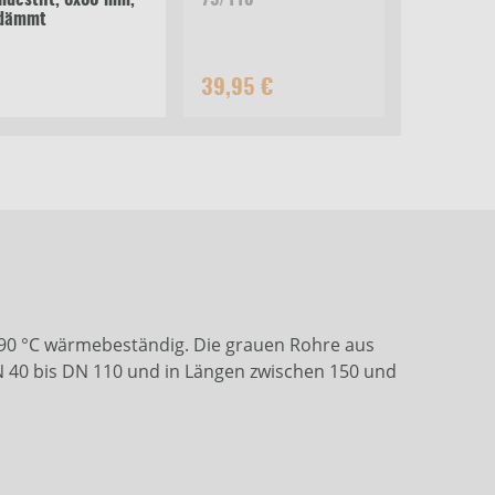
ndestift, 8x80 mm,
75/110
edämmt
39,95 €
1,
 90 °C wärmebeständig. Die grauen Rohre aus
N 40 bis DN 110 und in Längen zwischen 150 und