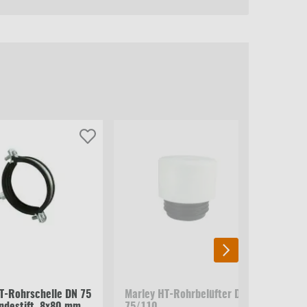
T-Rohrschelle DN 75
Marley HT-Rohrbelüfter DN
Mar