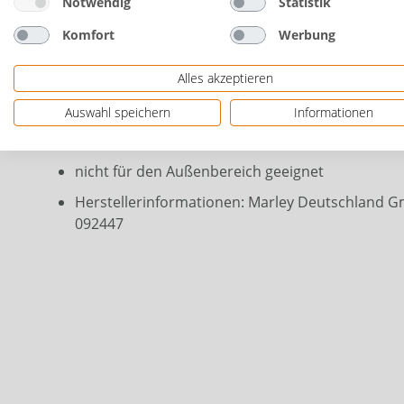
Notwendig
Statistik
Farbe: grau
Komfort
Werbung
Materialstärke: 1,8 mm
Alles akzeptieren
einfach zu verlegen durch Steckmontage
für alle Abwasseranschlüsse im Haus
Auswahl speichern
Informationen
nach DIN EN 1451-1
nicht für den Außenbereich geeignet
Herstellerinformationen: Marley Deutschland Gm
092447