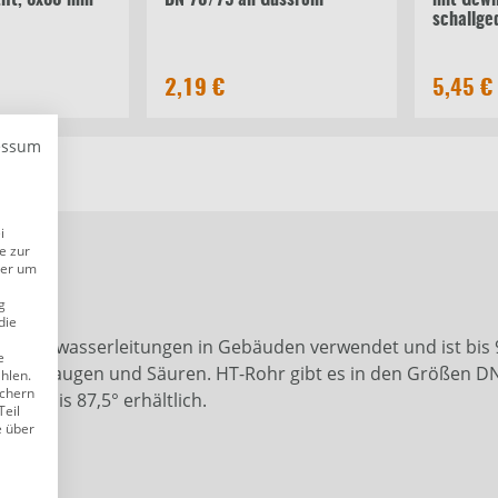
ift, 8x80 mm
DN 70/75 an Gussrohr
mit Gewi
schallg
2,19 €
5,45 €
essum
i
e zur
der um
g
die
 für Abwasserleitungen in Gebäuden verwendet und ist bis
e
Salze, Laugen und Säuren. HT-Rohr gibt es in den Größen D
ählen.
ichern
15° bis 87,5° erhältlich.
Teil
e über