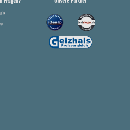
Unsere Partner
h Fragen?
AQ)
op