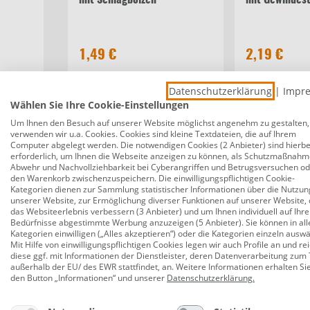
mit Schlagbolzen
mit Gewindest
1,49 €
2,19 €
Datenschutzerklärung
|
Impr
Wählen Sie Ihre Cookie-Einstellungen
Beschreibung
Bewertungen
Um Ihnen den Besuch auf unserer Website möglichst angenehm zu gestalten,
verwenden wir u.a. Cookies. Cookies sind kleine Textdateien, die auf Ihrem
Computer abgelegt werden. Die notwendigen Cookies (2 Anbieter) sind hierbe
erforderlich, um Ihnen die Webseite anzeigen zu können, als Schutzmaßnahm
Marley HT-Langmuffe DN 75
Abwehr und Nachvollziehbarkeit bei Cyberangriffen und Betrugsversuchen o
den Warenkorb zwischenzuspeichern. Die einwilligungspflichtigen Cookie-
Kategorien dienen zur Sammlung statistischer Informationen über die Nutzun
Produktnummer:
0782141811
unserer Website, zur Ermöglichung diverser Funktionen auf unserer Website, 
das Websiteerlebnis verbessern (3 Anbieter) und um Ihnen individuell auf Ihre
Hochtemperaturrohr (kurz: HT oder HT-Rohr), wird
Bedürfnisse abgestimmte Werbung anzuzeigen (5 Anbieter). Sie können in all
Polypropylen (PP) sind außerdem resistent gegen 
Kategorien einwilligen („Alles akzeptieren“) oder die Kategorien einzeln ausw
Mit Hilfe von einwilligungspflichtigen Cookies legen wir auch Profile an und re
2000 mm. Bögen und Abzweige sind mit Winkeln von 
diese ggf. mit Informationen der Dienstleister, deren Datenverarbeitung zum 
außerhalb der EU/ des EWR stattfindet, an. Weitere Informationen erhalten Si
Durchmesser: 75 mm
den Button „Informationen“ und unserer
Datenschutzerklärung
.
Material: Kunststoff (PP)