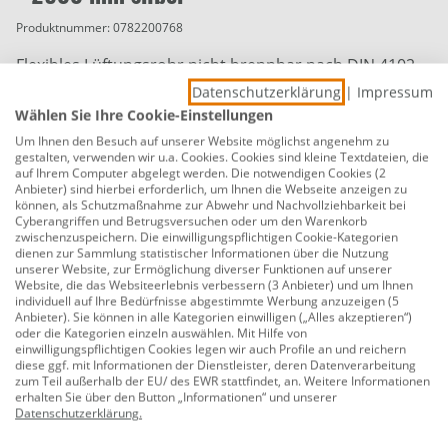
Produktnummer:
0782200768
Flexibles Lüftungsrohr nicht brennbar nach DIN 4102-
A1 Temperaturbeständig bis 200°C
Datenschutzerklärung
|
Impressum
Wählen Sie Ihre Cookie-Einstellungen
flexibles Lüftungsrohr
Um Ihnen den Besuch auf unserer Website möglichst angenehm zu
gestalten, verwenden wir u.a. Cookies. Cookies sind kleine Textdateien, die
Material: Aluminium
auf Ihrem Computer abgelegt werden. Die notwendigen Cookies (2
Anbieter) sind hierbei erforderlich, um Ihnen die Webseite anzeigen zu
Farbe: silber
können, als Schutzmaßnahme zur Abwehr und Nachvollziehbarkeit bei
Cyberangriffen und Betrugsversuchen oder um den Warenkorb
Durchmesser Außen: 100 mm
zwischenzuspeichern. Die einwilligungspflichtigen Cookie-Kategorien
dienen zur Sammlung statistischer Informationen über die Nutzung
Länge: 500 - 2500 mm
unserer Website, zur Ermöglichung diverser Funktionen auf unserer
Website, die das Websiteerlebnis verbessern (3 Anbieter) und um Ihnen
nicht brennbar nach DIN 4102-A1
individuell auf Ihre Bedürfnisse abgestimmte Werbung anzuzeigen (5
Anbieter). Sie können in alle Kategorien einwilligen („Alles akzeptieren“)
Herstellerinformationen: Marley Deutschland GmbH
oder die Kategorien einzeln auswählen. Mit Hilfe von
einwilligungspflichtigen Cookies legen wir auch Profile an und reichern
| Adolf-Oesterheld-Str. 28 | 31515 Wunstorf,
diese ggf. mit Informationen der Dienstleister, deren Datenverarbeitung
Deutschland | eMail: info@marley.de | Herstellernr.
zum Teil außerhalb der EU/ des EWR stattfindet, an. Weitere Informationen
erhalten Sie über den Button „Informationen“ und unserer
065021
Datenschutzerklärung
.