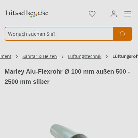
alt springen
Element überspringen
Element überspringen
timent
Sanitär & Heizen
Lüftungstechnik
Lüftungsro
Marley Alu-Flexrohr Ø 100 mm außen 500 -
2500 mm silber