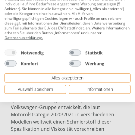
Spezifikation und Viskosität vorschreiben. Hightech-
individuell auf Ihre Bedürfnisse abgestimmte Werbung anzuzeigen (5
Anbieter). Sie können in alle Kategorien einwilligen („Alles akzeptieren“)
Leichtlaufmotoröl auf Basis Synthesetechnologie.
oder die Kategorien einzeln auswählen. Mit Hilfe von
Sichert maximale Performance, niedrigen
einwilligungspflichtigen Cookies legen wir auch Profile an und reichern
diese ggf. mit Informationen der Dienstleister, deren Datenverarbeitung
Kraftstoffverbrauch und optimale Schmierung unter
zum Teil außerhalb der EU/ des EWR stattfindet, an. Weitere Informationen
allen Betriebsbedingungen. Reduziert die Reibung
erhalten Sie über den Button „Informationen“ und unserer
Datenschutzerklärung
.
zwischen beweglichen Motorteilen und minimiert den
Verschleiß. Der geringe Anteil
Notwendig
Statistik
aschebildender Inhaltsstoffe sorgt für maximale
Lebensdauer der Partikelfilter.
Komfort
Werbung
Inhalt: 1 l
Alles akzeptieren
für Benzin- und Dieselfahrzeuge auch mit
Auswahl speichern
Informationen
Partikelfilter
speziell für Fahrzeuge von Audi, Porsche und der
Volkswagen-Gruppe entwickelt, die laut
Motorölstrategie 2020/2021 in verschiedenen
Modellen weltweit einen Schmierstoff dieser
Spezifikation und Viskosität vorschreiben