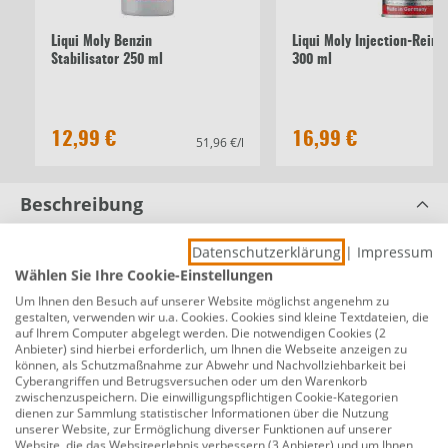
Liqui Moly Benzin
Liqui Moly Injection-Reini
Stabilisator 250 ml
300 ml
12,99 €
16,99 €
51,96 €/l
56
Beschreibung
Liqui Moly Motoröl Top Tec 4210 0W-30 1
Datenschutzerklärung
|
Impressum
L
Wählen Sie Ihre Cookie-Einstellungen
Produktnummer:
0680550692
Um Ihnen den Besuch auf unserer Website möglichst angenehm zu
gestalten, verwenden wir u.a. Cookies. Cookies sind kleine Textdateien, die
auf Ihrem Computer abgelegt werden. Die notwendigen Cookies (2
Für Benzin- und Dieselfahrzeuge auch mit Partikelfilter.
Anbieter) sind hierbei erforderlich, um Ihnen die Webseite anzeigen zu
Speziell für Fahrzeuge von Audi, Porsche und der
können, als Schutzmaßnahme zur Abwehr und Nachvollziehbarkeit bei
Cyberangriffen und Betrugsversuchen oder um den Warenkorb
Volkswagen-Gruppe entwickelt, die laut
zwischenzuspeichern. Die einwilligungspflichtigen Cookie-Kategorien
Motorölstrategie 2020/2021 in verschiedenen
dienen zur Sammlung statistischer Informationen über die Nutzung
unserer Website, zur Ermöglichung diverser Funktionen auf unserer
Modellen weltweit einen Schmierstoff dieser
Website, die das Websiteerlebnis verbessern (3 Anbieter) und um Ihnen