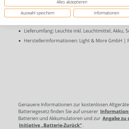
Wiederaufladbarer Ni-MH Akku
Alles akzeptieren
Ladezeit Akku: 8 Stunden
Auswahl speichern
Informationen
Leuchtdauer: 6 bis 8 Stunden bei voller Akkulad
Lieferumfang: Leuchte inkl. Leuchtmittel, Akku, 
Herstellerinformationen: Light & More GmbH | R
Genauere Informationen zur kostenlosen Altgerät
Batteriegesetz finden Sie auf unserer
Information
Batterien und Akkumulatoren und zur
Angabe zu 
Initiative „Batterie-Zurück“
.