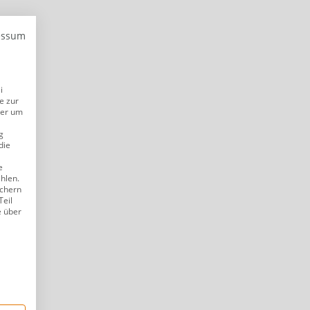
essum
i
e zur
der um
g
die
e
ählen.
ichern
Teil
e über