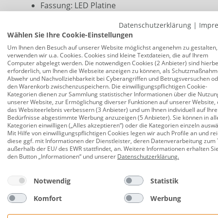
Fassung: LED Platine
Leistung: 0,015 W
Datenschutzerklärung
|
Impr
Wählen Sie Ihre Cookie-Einstellungen
Lichtleistung: 3 lm
Um Ihnen den Besuch auf unserer Website möglichst angenehm zu gestalten,
Lichtfarbe: 5000 K (neutralweiß)
verwenden wir u.a. Cookies. Cookies sind kleine Textdateien, die auf Ihrem
Computer abgelegt werden. Die notwendigen Cookies (2 Anbieter) sind hierbe
Dimmbar: nein
erforderlich, um Ihnen die Webseite anzeigen zu können, als Schutzmaßnahm
Abwehr und Nachvollziehbarkeit bei Cyberangriffen und Betrugsversuchen o
den Warenkorb zwischenzuspeichern. Die einwilligungspflichtigen Cookie-
Farbe: lila
Kategorien dienen zur Sammlung statistischer Informationen über die Nutzun
unserer Website, zur Ermöglichung diverser Funktionen auf unserer Website, 
Material: Kunststoff
das Websiteerlebnis verbessern (3 Anbieter) und um Ihnen individuell auf Ihre
Bedürfnisse abgestimmte Werbung anzuzeigen (5 Anbieter). Sie können in all
Maße: 29 cm (H)
Kategorien einwilligen („Alles akzeptieren“) oder die Kategorien einzeln ausw
Mit Hilfe von einwilligungspflichtigen Cookies legen wir auch Profile an und re
Lebensdauer: ca. 15.000 h
diese ggf. mit Informationen der Dienstleister, deren Datenverarbeitung zum 
außerhalb der EU/ des EWR stattfindet, an. Weitere Informationen erhalten Si
Schutzart: IP 44 (spritzwassergeschützt)
den Button „Informationen“ und unserer
Datenschutzerklärung
.
Schutzklasse: III
Notwendig
Statistik
Spannung: 1,2V, 200 m/Ah
Komfort
Werbung
Dämmerungssensor