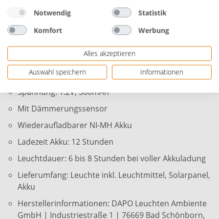
Farbe: grau, blau
Notwendig
Statistik
Material: Metall, Kunststoff
Komfort
Werbung
Maße: 11 x 15 x 10 cm (H x B x T)
Alles akzeptieren
Schutzart: IP 44 (spritzwassergeschützt)
Auswahl speichern
Informationen
Schutzklasse: lll
Spannung: 1.2V, 300mAh
Mit Dämmerungssensor
Wiederaufladbarer NI-MH Akku
Ladezeit Akku: 12 Stunden
Leuchtdauer: 6 bis 8 Stunden bei voller Akkuladung
Lieferumfang: Leuchte inkl. Leuchtmittel, Solarpanel,
Akku
Herstellerinformationen: DAPO Leuchten Ambiente
GmbH | Industriestraße 1 | 76669 Bad Schönborn,