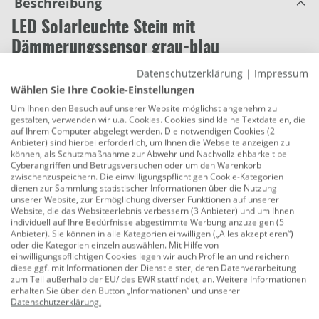
Beschreibung
LED Solarleuchte Stein mit
Dämmerungssensor grau-blau
Produktnummer:
0773140666
Datenschutzerklärung
|
Impressum
Wählen Sie Ihre Cookie-Einstellungen
Dekorative Figur aus witterungsbeständigem
Um Ihnen den Besuch auf unserer Website möglichst angenehm zu
Polyresin. Licht-Effekte werden durch 14 LED und den
gestalten, verwenden wir u.a. Cookies. Cookies sind kleine Textdateien, die
einzigartigen Tunnel Effekt erzielt. Die Sonnenenergie
auf Ihrem Computer abgelegt werden. Die notwendigen Cookies (2
Anbieter) sind hierbei erforderlich, um Ihnen die Webseite anzeigen zu
wird von einem Akku gespeichert und im Dunklen
können, als Schutzmaßnahme zur Abwehr und Nachvollziehbarkeit bei
wieder abgegeben. Tag und Nacht ein liebenswerter
Cyberangriffen und Betrugsversuchen oder um den Warenkorb
zwischenzuspeichern. Die einwilligungspflichtigen Cookie-Kategorien
Blickfang für Ihren Garten oder Balkon.
dienen zur Sammlung statistischer Informationen über die Nutzung
unserer Website, zur Ermöglichung diverser Funktionen auf unserer
Fassung: fest verbaute LED
Website, die das Websiteerlebnis verbessern (3 Anbieter) und um Ihnen
individuell auf Ihre Bedürfnisse abgestimmte Werbung anzuzeigen (5
Leistung: 0,02 W
Anbieter). Sie können in alle Kategorien einwilligen („Alles akzeptieren“)
oder die Kategorien einzeln auswählen. Mit Hilfe von
einwilligungspflichtigen Cookies legen wir auch Profile an und reichern
Lichtleistung: 1 lm
diese ggf. mit Informationen der Dienstleister, deren Datenverarbeitung
zum Teil außerhalb der EU/ des EWR stattfindet, an. Weitere Informationen
Lichtfarbe: warmweiß
erhalten Sie über den Button „Informationen“ und unserer
Datenschutzerklärung
.
Dimmbar: nein