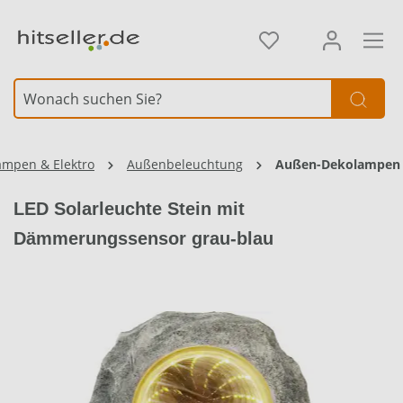
alt springen
Element überspringen
ampen & Elektro
Außenbeleuchtung
Außen-Dekolampen
LED Solarleuchte Stein mit
Dämmerungssensor grau-blau