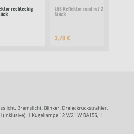
ektor rechteckig
LAS Reflektor rund rot 2
LAS
tück
Stück
Stü
3,79 €
3,
licht, Bremslicht, Blinker, Dreieckrückstrahler,
(inklusive): 1 Kugellampe 12 V/21 W BA15S, 1