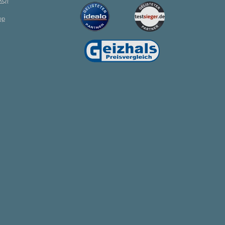
AQ)
op