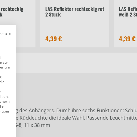
 rechteckig
LAS Reflektor rechteckig rot
LAS Refl
ck
2 Stück
weiß 2 S
essum
4,39 €
4,39 €
i
e zur
der um
g
die
nks
e
ählen.
ichern
Teil
euchtung des Anhängers. Durch ihre sechs Funktionen: Schluss
e über
 diese Rückleuchte die ideale Wahl. Passende Leuchtmittel 
 W SV8,5-8, 11 x 38 mm