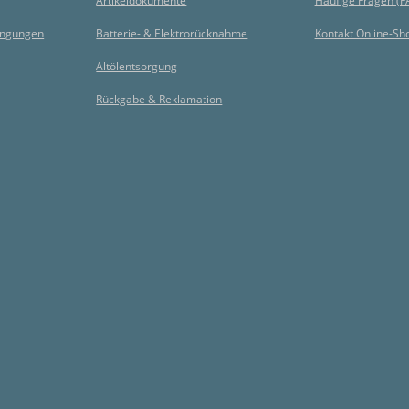
Artikeldokumente
Häufige Fragen (F
ingungen
Batterie- & Elektrorücknahme
Kontakt Online-Sh
Altölentsorgung
Rückgabe & Reklamation