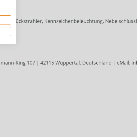
, Dreieckrückstrahler, Kennzeichenbeleuchtung, Nebelschluss
ann-Ring 107 | 42115 Wuppertal, Deutschland | eMail: inf