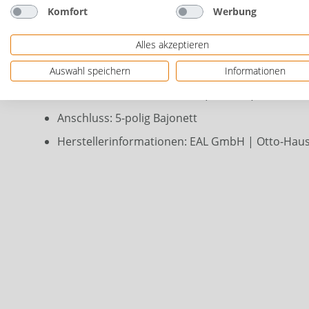
Rückleuchte komplett, mit Leuchtmittel
Komfort
Werbung
links
Alles akzeptieren
6 Funktionen: Schlusslicht, Bremslicht, Blinker
Spannung: 12 V
Auswahl speichern
Informationen
Maß: ca. 23,5 x 13,5 x 5,5 cm (B x H x T)
Anschluss: 5-polig Bajonett
Herstellerinformationen: EAL GmbH | Otto-Hausm