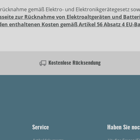
erücknahme gemäß Elektro- und Elektronikgerätegesetz so
sseite zur Rücknahme von Elektroaltgeräten und Batter
den enthaltenen Kosten gemäß Artikel 56 Absatz 4 EU-B
Kostenlose Rücksendung
Service
Haben Sie noc