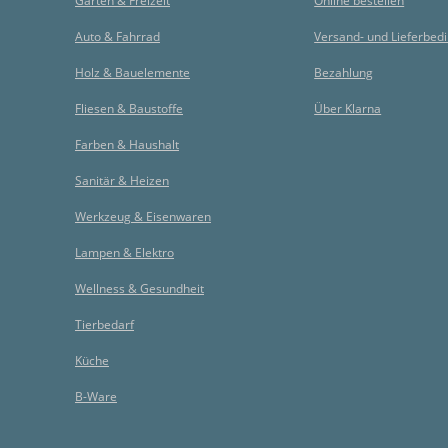
Garten & Freizeit
Online bestellen
Auto & Fahrrad
Versand- und Lieferbed
Holz & Bauelemente
Bezahlung
Fliesen & Baustoffe
Über Klarna
Farben & Haushalt
Sanitär & Heizen
Werkzeug & Eisenwaren
Lampen & Elektro
Wellness & Gesundheit
Tierbedarf
Küche
B-Ware