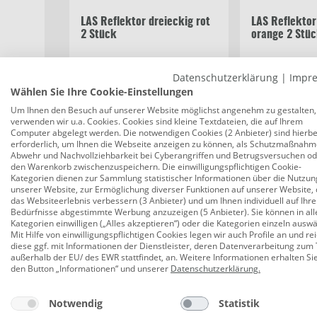
LAS Reflektor dreieckig rot
LAS Reflektor
2 Stück
orange 2 Stü
Datenschutzerklärung
|
Impr
6,59 €
4,39 €
Wählen Sie Ihre Cookie-Einstellungen
Um Ihnen den Besuch auf unserer Website möglichst angenehm zu gestalten,
verwenden wir u.a. Cookies. Cookies sind kleine Textdateien, die auf Ihrem
Computer abgelegt werden. Die notwendigen Cookies (2 Anbieter) sind hierbe
erforderlich, um Ihnen die Webseite anzeigen zu können, als Schutzmaßnahm
Beschreibung
Bewertungen
Abwehr und Nachvollziehbarkeit bei Cyberangriffen und Betrugsversuchen o
den Warenkorb zwischenzuspeichern. Die einwilligungspflichtigen Cookie-
Kategorien dienen zur Sammlung statistischer Informationen über die Nutzun
unserer Website, zur Ermöglichung diverser Funktionen auf unserer Website, 
das Websiteerlebnis verbessern (3 Anbieter) und um Ihnen individuell auf Ihre
LAS Rückleuchte Multipoint I 10141 li
Bedürfnisse abgestimmte Werbung anzuzeigen (5 Anbieter). Sie können in all
Kategorien einwilligen („Alles akzeptieren“) oder die Kategorien einzeln ausw
Produktnummer:
0680350831
Mit Hilfe von einwilligungspflichtigen Cookies legen wir auch Profile an und re
diese ggf. mit Informationen der Dienstleister, deren Datenverarbeitung zum 
Die Rückleuchte Multipoint I von LAS dient zur Bel
außerhalb der EU/ des EWR stattfindet, an. Weitere Informationen erhalten Si
den Button „Informationen“ und unserer
Datenschutzerklärung
.
Kennzeichenbeleuchtung und Nebelschlußleuchte ist
Kugellampe 12 V/21/5 W, BAY15D, 1 Soffitte 12 V/5
Notwendig
Statistik