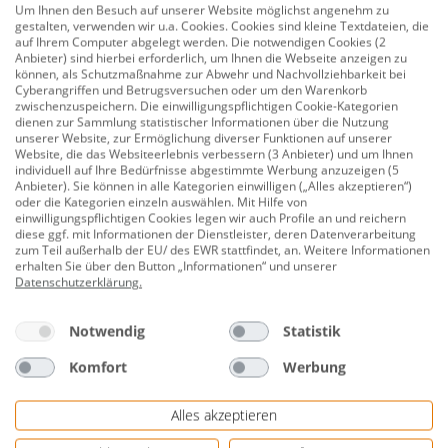
Um Ihnen den Besuch auf unserer Website möglichst angenehm zu
Deichsel.
gestalten, verwenden wir u.a. Cookies. Cookies sind kleine Textdateien, die
auf Ihrem Computer abgelegt werden. Die notwendigen Cookies (2
Anbieter) sind hierbei erforderlich, um Ihnen die Webseite anzeigen zu
Zuglast: max. 750 kg
können, als Schutzmaßnahme zur Abwehr und Nachvollziehbarkeit bei
Cyberangriffen und Betrugsversuchen oder um den Warenkorb
Breite: 5 cm
zwischenzuspeichern. Die einwilligungspflichtigen Cookie-Kategorien
dienen zur Sammlung statistischer Informationen über die Nutzung
Herstellerinformationen: EAL GmbH | Otto-
unserer Website, zur Ermöglichung diverser Funktionen auf unserer
Hausmann-Ring 107 | 42115 Wuppertal,
Website, die das Websiteerlebnis verbessern (3 Anbieter) und um Ihnen
individuell auf Ihre Bedürfnisse abgestimmte Werbung anzuzeigen (5
Deutschland | eMail: info@eal-Vertrieb.com |
Anbieter). Sie können in alle Kategorien einwilligen („Alles akzeptieren“)
Herstellernr. 10640
oder die Kategorien einzeln auswählen. Mit Hilfe von
einwilligungspflichtigen Cookies legen wir auch Profile an und reichern
diese ggf. mit Informationen der Dienstleister, deren Datenverarbeitung
zum Teil außerhalb der EU/ des EWR stattfindet, an. Weitere Informationen
erhalten Sie über den Button „Informationen“ und unserer
Datenblätter
Datenschutzerklärung
.
Bewertungen
Notwendig
Statistik
Komfort
Werbung
Alles akzeptieren
Genauere Informationen zur kostenlosen