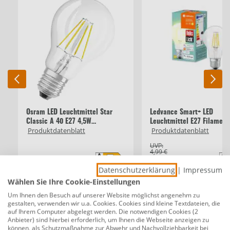
Osram LED Leuchtmittel Star
Ledvance Smart+ LED
Classic A 40 E27 4,5W
Leuchtmittel E27 Filament
Produktdatenblatt
Produktdatenblatt
kaltweiß, klar
W
UVP:
4,99 €
4,99 €
1,79 €
Datenschutzerklärung
|
Impressum
Wählen Sie Ihre Cookie-Einstellungen
Beschreibung
Um Ihnen den Besuch auf unserer Website möglichst angenehm zu
gestalten, verwenden wir u.a. Cookies. Cookies sind kleine Textdateien, die
auf Ihrem Computer abgelegt werden. Die notwendigen Cookies (2
Lampen-Fassung Außengewindemantel E
Anbieter) sind hierbei erforderlich, um Ihnen die Webseite anzeigen zu
27, weiß
können, als Schutzmaßnahme zur Abwehr und Nachvollziehbarkeit bei