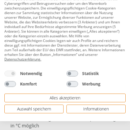
Cyberangriffen und Betrugsversuchen oder um den Warenkorb
zwischenzuspeichern. Die einwilligungspflichtigen Cookie-Kategorien
Produktnummer:
0775300057
dienen zur Sammlung statistischer Informationen über die Nutzung
unserer Website, zur Ermöglichung diverser Funktionen auf unserer
Nennspannung: 250 V
Website, die das Websiteerlebnis verbessern (3 Anbieter) und um Ihnen
individuell auf Ihre Bedürfnisse abgestimmte Werbung anzuzeigen (5
Nennstrom: 4 A
Anbieter). Sie können in alle Kategorien einwilligen („Alles akzeptieren“)
oder die Kategorien einzeln auswählen. Mit Hilfe von
Fassung: E 27
einwilligungspflichtigen Cookies legen wir auch Profile an und reichern
diese ggf. mit Informationen der Dienstleister, deren Datenverarbeitung
Fassung aus Isolierstoff
zum Teil außerhalb der EU/ des EWR stattfindet, an. Weitere Informationen
erhalten Sie über den Button „Informationen“ und unserer
mit Schraubring
Datenschutzerklärung
.
Befestigung mit Isolierstoffgewindebuchse M10 x 1
Notwendig
Statistik
mm
Komfort
Werbung
für Glühlampen bis max. 60 W
max. Temperatur der Fassung: 190° C
Alles akzeptieren
da in unterschiedlichen Leuchten beim Betrieb auch
Auswahl speichern
Informationen
unterschiedliche Temperaturen entstehen können,
ist eine exakte Angabe der max. Lampenleistung nur
in °C möglich