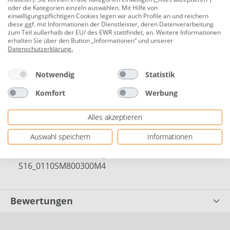
oder die Kategorien einzeln auswählen. Mit Hilfe von
Farbe: uni weiß
einwilligungspflichtigen Cookies legen wir auch Profile an und reichern
diese ggf. mit Informationen der Dienstleister, deren Datenverarbeitung
Material: Sspanplatte
zum Teil außerhalb der EU/ des EWR stattfindet, an. Weitere Informationen
erhalten Sie über den Button „Informationen“ und unserer
Oberfläche: beschichtete Spanplatte
Datenschutzerklärung
.
Kante: 4-fach bekantet
Notwendig
Statistik
Wandregal, Bücherregal
Komfort
Werbung
Formstabil, lichtecht, kratzfest
Herstellerinformationen: Kronoflooring GmbH |
Alles akzeptieren
Mühlbacher Straße 1 | 01561 Lampertswalde,
Auswahl speichern
Informationen
Deutschland | eMail: sales-
service@kronoflooring.com | Herstellernr. KD
S16_0110SM800300M4
Bewertungen