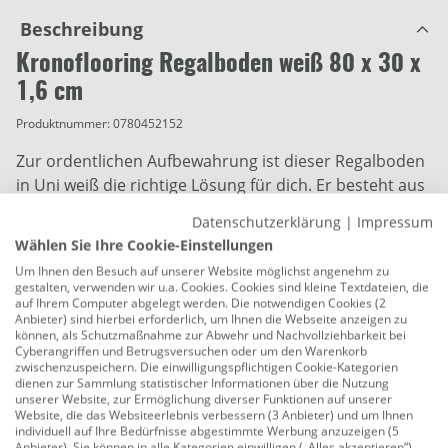
Beschreibung
Kronoflooring Regalboden weiß 80 x 30 x
1,6 cm
Produktnummer:
0780452152
Zur ordentlichen Aufbewahrung ist dieser Regalboden
in Uni weiß die richtige Lösung für dich. Er besteht aus
einer beschichteten Spanplatte, wodurch du ihn für
Datenschutzerklärung
|
Impressum
verschiedene Zwecke nutzen kannst. Seine Maße von
Wählen Sie Ihre Cookie-Einstellungen
800 x 300 x 16 mm ermöglichen es dir dabei, viele
Um Ihnen den Besuch auf unserer Website möglichst angenehm zu
Gegenstände zu lagern. Sichere dir jetzt diesen
gestalten, verwenden wir u.a. Cookies. Cookies sind kleine Textdateien, die
Regalboden und somit eine praktische
auf Ihrem Computer abgelegt werden. Die notwendigen Cookies (2
Anbieter) sind hierbei erforderlich, um Ihnen die Webseite anzeigen zu
Aufbewahrungsmöglichkeit.
können, als Schutzmaßnahme zur Abwehr und Nachvollziehbarkeit bei
Cyberangriffen und Betrugsversuchen oder um den Warenkorb
Länge: 80 cm
zwischenzuspeichern. Die einwilligungspflichtigen Cookie-Kategorien
dienen zur Sammlung statistischer Informationen über die Nutzung
unserer Website, zur Ermöglichung diverser Funktionen auf unserer
Breite: 30 cm
Website, die das Websiteerlebnis verbessern (3 Anbieter) und um Ihnen
individuell auf Ihre Bedürfnisse abgestimmte Werbung anzuzeigen (5
Stärke: 16 mm
Anbieter). Sie können in alle Kategorien einwilligen („Alles akzeptieren“)