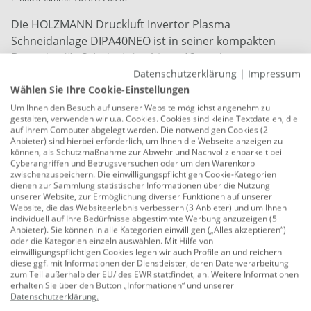
Die HOLZMANN Druckluft Invertor Plasma
Schneidanlage DIPA40NEO ist in seiner kompakten
Bauweise für Schnitttiefen bis zu 12mm bestens
geeignet.
Datenschutzerklärung
|
Impressum
Wählen Sie Ihre Cookie-Einstellungen
Maße: 371 x 153 x 232 mm
Um Ihnen den Besuch auf unserer Website möglichst angenehm zu
gestalten, verwenden wir u.a. Cookies. Cookies sind kleine Textdateien, die
Eingangsleistungskapazität in KVA: 4,8
auf Ihrem Computer abgelegt werden. Die notwendigen Cookies (2
Anbieter) sind hierbei erforderlich, um Ihnen die Webseite anzeigen zu
Schneidstrombereich: 15 - 40 A
können, als Schutzmaßnahme zur Abwehr und Nachvollziehbarkeit bei
Cyberangriffen und Betrugsversuchen oder um den Warenkorb
Max. Schnittstärke: 12 mm
zwischenzuspeichern. Die einwilligungspflichtigen Cookie-Kategorien
dienen zur Sammlung statistischer Informationen über die Nutzung
Gasvorströmzeit in s: 2,5 | 5
unserer Website, zur Ermöglichung diverser Funktionen auf unserer
Website, die das Websiteerlebnis verbessern (3 Anbieter) und um Ihnen
Eingangsspannung: 230 V/50-60 Hz
individuell auf Ihre Bedürfnisse abgestimmte Werbung anzuzeigen (5
Anbieter). Sie können in alle Kategorien einwilligen („Alles akzeptieren“)
oder die Kategorien einzeln auswählen. Mit Hilfe von
Gewicht: 11 kg
einwilligungspflichtigen Cookies legen wir auch Profile an und reichern
diese ggf. mit Informationen der Dienstleister, deren Datenverarbeitung
Lieferumfang: Masseklemme (L=3m),
zum Teil außerhalb der EU/ des EWR stattfindet, an. Weitere Informationen
Schneidbrenner (L= 4m), Druckminderer,
erhalten Sie über den Button „Informationen“ und unserer
Datenschutzerklärung
.
Verbindungsschlauch (0,5m)