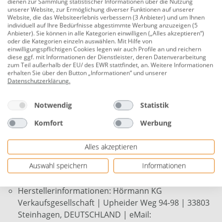
Beschreibung
dienen zur Sammlung statistischer Informationen über die Nutzung
unserer Website, zur Ermöglichung diverser Funktionen auf unserer
Hörmann Innentaster PB3 für Torgröße
Website, die das Websiteerlebnis verbessern (3 Anbieter) und um Ihnen
individuell auf Ihre Bedürfnisse abgestimmte Werbung anzuzeigen (5
bis 7 m²
Anbieter). Sie können in alle Kategorien einwilligen („Alles akzeptieren“)
oder die Kategorien einzeln auswählen. Mit Hilfe von
Produktnummer:
0781550208
einwilligungspflichtigen Cookies legen wir auch Profile an und reichern
diese ggf. mit Informationen der Dienstleister, deren Datenverarbeitung
zum Teil außerhalb der EU/ des EWR stattfindet, an. Weitere Informationen
feste Montage für Innen
erhalten Sie über den Button „Informationen“ und unserer
Datenschutzerklärung
.
beleuchtete Impulstaste (Tor öffnen / schließen)
Licht (an/aus)
Notwendig
Statistik
Urlaubsfunktion (der Funk einer vorhandenen
Komfort
Werbung
Fernbedienung des Antriebs wird durch langes
Halten der Taste deaktiviert / aktiviert)
Alles akzeptieren
für die Serie SupraMatic
Auswahl speichern
Informationen
inkl. Anschlusskabel (7m)
Herstellerinformationen: Hörmann KG
Verkaufsgesellschaft | Upheider Weg 94-98 | 33803
Steinhagen, DEUTSCHLAND | eMail: