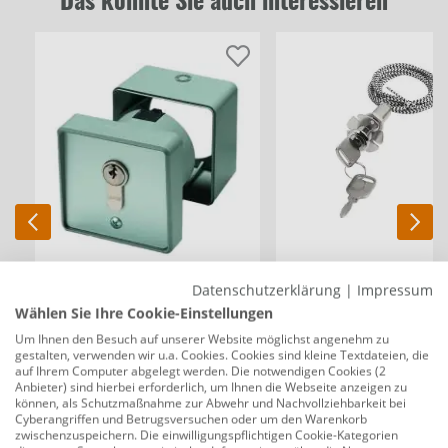
Das könnte Sie auch interessieren
Datenschutzerklärung
|
Impressum
Hörmann Schlüsseltaster
Hörmann Notentriegelung
Auf-/Unterputzkombination
NET für
Wählen Sie Ihre Cookie-Einstellungen
inkl. 3 Schlüssel
Schwingtore/Sectionaltore
Um Ihnen den Besuch auf unserer Website möglichst angenehm zu
gestalten, verwenden wir u.a. Cookies. Cookies sind kleine Textdateien, die
auf Ihrem Computer abgelegt werden. Die notwendigen Cookies (2
22,95 €
22,99 €
Anbieter) sind hierbei erforderlich, um Ihnen die Webseite anzeigen zu
können, als Schutzmaßnahme zur Abwehr und Nachvollziehbarkeit bei
Cyberangriffen und Betrugsversuchen oder um den Warenkorb
zwischenzuspeichern. Die einwilligungspflichtigen Cookie-Kategorien