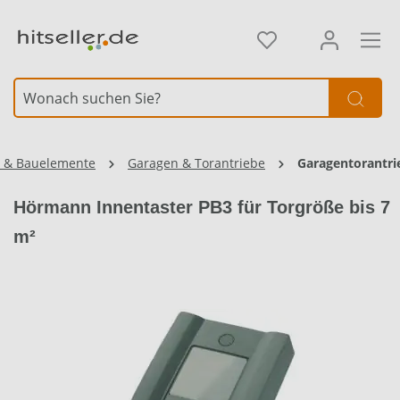
alt springen
Element überspringen
z & Bauelemente
Garagen & Torantriebe
Garagentorantri
Hörmann Innentaster PB3 für Torgröße bis 7
m²