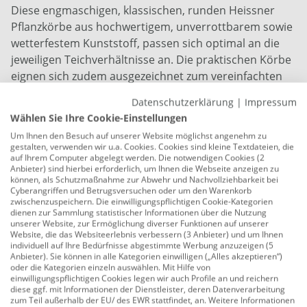
Diese engmaschigen, klassischen, runden Heissner
Pflanzkörbe aus hochwertigem, unverrottbarem sowie
wetterfestem Kunststoff, passen sich optimal an die
jeweiligen Teichverhältnisse an. Die praktischen Körbe
eignen sich zudem ausgezeichnet zum vereinfachten
Einsetzen und Entnehmen der Teichpflanzen und
Datenschutzerklärung
|
Impressum
verhindern zugleich deren unkontrolliertes Wachstum.
Wählen Sie Ihre Cookie-Einstellungen
Material: Kunststoff
Um Ihnen den Besuch auf unserer Website möglichst angenehm zu
gestalten, verwenden wir u.a. Cookies. Cookies sind kleine Textdateien, die
auf Ihrem Computer abgelegt werden. Die notwendigen Cookies (2
Farbe: schwarz
Anbieter) sind hierbei erforderlich, um Ihnen die Webseite anzeigen zu
können, als Schutzmaßnahme zur Abwehr und Nachvollziehbarkeit bei
Maße: 22 x 12 cm (Ø x H)
Cyberangriffen und Betrugsversuchen oder um den Warenkorb
zwischenzuspeichern. Die einwilligungspflichtigen Cookie-Kategorien
engmaschig
dienen zur Sammlung statistischer Informationen über die Nutzung
unserer Website, zur Ermöglichung diverser Funktionen auf unserer
rund
Website, die das Websiteerlebnis verbessern (3 Anbieter) und um Ihnen
individuell auf Ihre Bedürfnisse abgestimmte Werbung anzuzeigen (5
optimal zum vereinfachten Einsetzen und
Anbieter). Sie können in alle Kategorien einwilligen („Alles akzeptieren“)
oder die Kategorien einzeln auswählen. Mit Hilfe von
Entnehmen der Teichpflanzen
einwilligungspflichtigen Cookies legen wir auch Profile an und reichern
diese ggf. mit Informationen der Dienstleister, deren Datenverarbeitung
hergestellt aus hochwertigem, unverrottbarem und
zum Teil außerhalb der EU/ des EWR stattfindet, an. Weitere Informationen