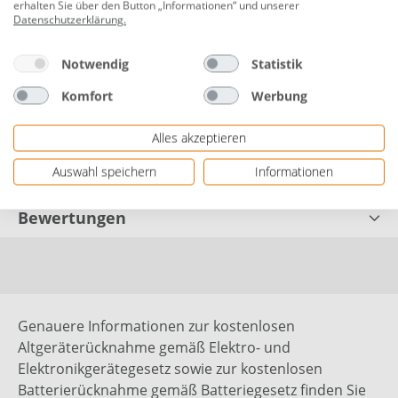
wetterfestem Kunststoff
erhalten Sie über den Button „Informationen“ und unserer
Datenschutzerklärung
.
verhindert unkontrolliertes Pflanzenwachstum
passt sich den Teichverhältnissen optimal an
Notwendig
Statistik
Herstellerinformationen: CF Group Deutschland
Komfort
Werbung
GmbH | Bahnhofstr. 68 | 73240 Wendlingen,
Deutschland | eMail: info.de@cf.group |
Alles akzeptieren
Herstellernr. TZ104-00
Auswahl speichern
Informationen
Bewertungen
Genauere Informationen zur kostenlosen
Altgeräterücknahme gemäß Elektro- und
Elektronikgerätegesetz sowie zur kostenlosen
Batterierücknahme gemäß Batteriegesetz finden Sie