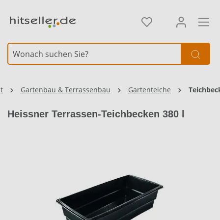
alt springen
Element überspringen
t
Gartenbau & Terrassenbau
Gartenteiche
Teichbec
Heissner Terrassen-Teichbecken 380 l