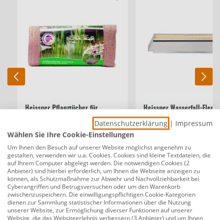
Heissner Pflanztücher für
Heissner Wasserfall-Eleme
Teichpflanzen 75x80 cm
30 x 18 x 13 cm
Datenschutzerklärung
|
Impressum
Wählen Sie Ihre Cookie-Einstellungen
Um Ihnen den Besuch auf unserer Website möglichst angenehm zu
gestalten, verwenden wir u.a. Cookies. Cookies sind kleine Textdateien, die
13,79 €
144,99 €
auf Ihrem Computer abgelegt werden. Die notwendigen Cookies (2
Anbieter) sind hierbei erforderlich, um Ihnen die Webseite anzeigen zu
können, als Schutzmaßnahme zur Abwehr und Nachvollziehbarkeit bei
Cyberangriffen und Betrugsversuchen oder um den Warenkorb
Beschreibung
zwischenzuspeichern. Die einwilligungspflichtigen Cookie-Kategorien
dienen zur Sammlung statistischer Informationen über die Nutzung
Heissner Terrassen-Teichbecken 380 l
unserer Website, zur Ermöglichung diverser Funktionen auf unserer
Website, die das Websiteerlebnis verbessern (3 Anbieter) und um Ihnen