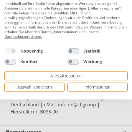
Produktnummer:
0692250784
individuell auf Ihre Bedürfnisse abgestimmte Werbung anzuzeigen (5
Anbieter). Sie können in alle Kategorien einwilligen („Alles akzeptieren“)
Teichbecken zum Bau moderner Terrassenteiche.
oder die Kategorien einzeln auswählen. Mit Hilfe von
einwilligungspflichtigen Cookies legen wir auch Profile an und reichern
diese ggf. mit Informationen der Dienstleister, deren Datenverarbeitung
149 x 79 x 45 cm
zum Teil außerhalb der EU/ des EWR stattfindet, an. Weitere Informationen
erhalten Sie über den Button „Informationen“ und unserer
rechteckig
Datenschutzerklärung
.
optimal Teichtiefe
Notwendig
Statistik
mittels Überlaufkanten beliebig kombinier- und
erweiterbar
Komfort
Werbung
frei von giftigen Weichmachern und Schwermetallen
Alles akzeptieren
wulstgesicherte Pflanzzonen
Auswahl speichern
Informationen
Herstellerinformationen: CF Group Deutschland
GmbH | Bahnhofstr. 68 | 73240 Wendlingen,
Deutschland | eMail: info.de@cf.group |
Herstellernr. B083-00
Bewertungen