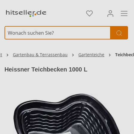
alt springen
it
Gartenbau & Terrassenbau
Gartenteiche
Teichbec
Heissner Teichbecken 1000 L