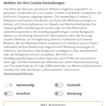
Wählen Sie Ihre Cookie-Einstellungen
224 x 150 x 70 cm
Um Ihnen den Besuch auf unserer Website möglichst angenehm zu
gestalten, verwenden wir u.a. Cookies. Cookies sind kleine Textdateien, die
einfacher Einbau
auf Ihrem Computer abgelegt werden. Die notwendigen Cookies (2
Anbieter) sind hierbei erforderlich, um Ihnen die Webseite anzeigen zu
ineinander stapelbar
können, als Schutzmaßnahme zur Abwehr und Nachvollziehbarkeit bei
Cyberangriffen und Betrugsversuchen oder um den Warenkorb
optimale Teichtiefe
zwischenzuspeichern. Die einwilligungspflichtigen Cookie-Kategorien
dienen zur Sammlung statistischer Informationen über die Nutzung
naturnah geformt
unserer Website, zur Ermöglichung diverser Funktionen auf unserer
Website, die das Websiteerlebnis verbessern (3 Anbieter) und um Ihnen
wulstgesicherte Pflanzzonen
individuell auf Ihre Bedürfnisse abgestimmte Werbung anzuzeigen (5
Anbieter). Sie können in alle Kategorien einwilligen („Alles akzeptieren“)
oder die Kategorien einzeln auswählen. Mit Hilfe von
Herstellerinformationen: CF Group Deutschland
einwilligungspflichtigen Cookies legen wir auch Profile an und reichern
GmbH | Bahnhofstr. 68 | 73240 Wendlingen,
diese ggf. mit Informationen der Dienstleister, deren Datenverarbeitung
zum Teil außerhalb der EU/ des EWR stattfindet, an. Weitere Informationen
DEUTSCHLAND | eMail: info.de@cf.group |
erhalten Sie über den Button „Informationen“ und unserer
Herstellernr. B1001-00
Datenschutzerklärung
.
Notwendig
Statistik
Bewertungen
Komfort
Werbung
Alles akzeptieren