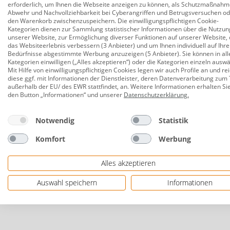
erforderlich, um Ihnen die Webseite anzeigen zu können, als Schutzmaßnahm
für 3 Personen
Abwehr und Nachvollziehbarkeit bei Cyberangriffen und Betrugsversuchen o
den Warenkorb zwischenzuspeichern. Die einwilligungspflichtigen Cookie-
reflektierendes Gewebe
Kategorien dienen zur Sammlung statistischer Informationen über die Nutzun
unserer Website, zur Ermöglichung diverser Funktionen auf unserer Website, 
mit Abspannleinen
das Websiteerlebnis verbessern (3 Anbieter) und um Ihnen individuell auf Ihre
Bedürfnisse abgestimmte Werbung anzuzeigen (5 Anbieter). Sie können in all
Herstellerinformationen: Happy People GmbH & 
Kategorien einwilligen („Alles akzeptieren“) oder die Kategorien einzeln ausw
Mit Hilfe von einwilligungspflichtigen Cookies legen wir auch Profile an und re
Herstellernr. 78929
diese ggf. mit Informationen der Dienstleister, deren Datenverarbeitung zum 
außerhalb der EU/ des EWR stattfindet, an. Weitere Informationen erhalten Si
den Button „Informationen“ und unserer
Datenschutzerklärung
.
Notwendig
Statistik
Komfort
Werbung
Alles akzeptieren
Auswahl speichern
Informationen
Das könnte Sie auch interessieren