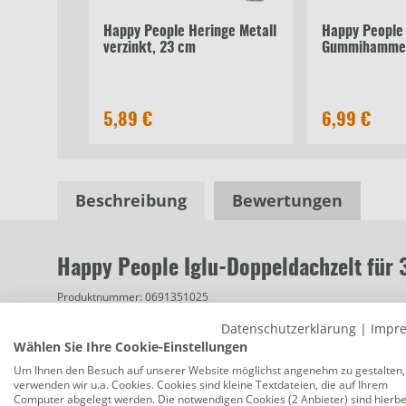
Happy People Heringe Metall
Happy People
verzinkt, 23 cm
Gummihamme
5,89 €
6,99 €
Beschreibung
Bewertungen
Happy People Iglu-Doppeldachzelt für
Produktnummer:
0691351025
Datenschutzerklärung
|
Impr
Farbe: grün/grau
Wählen Sie Ihre Cookie-Einstellungen
Maße: 60 x 210 x 180 x 130 cm
Um Ihnen den Besuch auf unserer Website möglichst angenehm zu gestalten,
verwenden wir u.a. Cookies. Cookies sind kleine Textdateien, die auf Ihrem
Material: Polyester 185 T
Computer abgelegt werden. Die notwendigen Cookies (2 Anbieter) sind hierbe