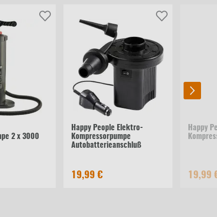
Happy People Elektro-
Happy Pe
pe 2 x 3000
Kompressorpumpe
Kompres
Autobatterieanschluß
19,99 €
19,99 