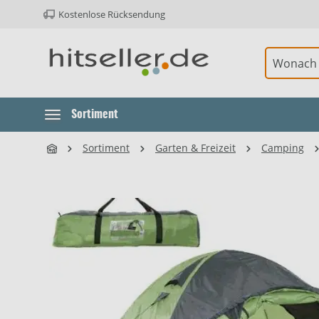
Kostenlose Rücksendung
ur Hauptnavigation springen
Element überspringen
Element überspringen
Sortiment
Sortiment
Garten & Freizeit
Camping