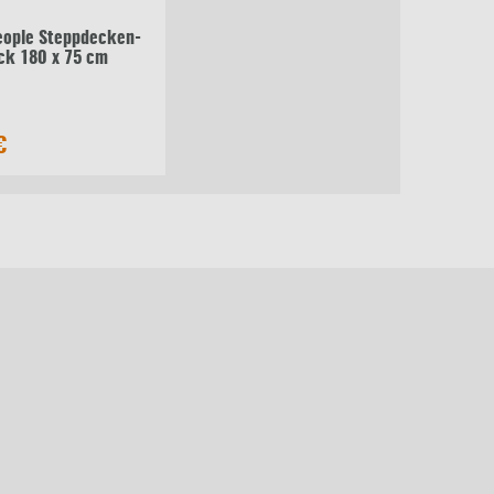
eople Steppdecken-
ck 180 x 75 cm
€