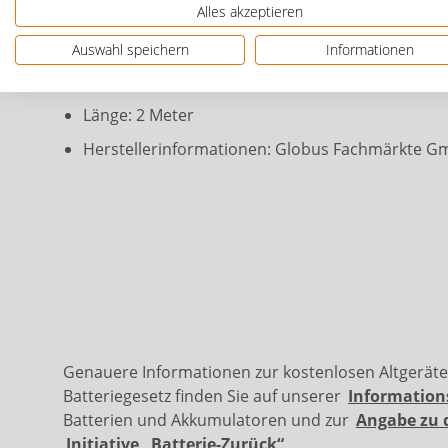
Alles akzeptieren
skaliert, 10 Glieder zum Einklappen
witterungsbeständiger Schutz durch Tauchlacki
Auswahl speichern
Informationen
Material: Holz
Länge: 2 Meter
Herstellerinformationen: Globus Fachmärkte G
Genauere Informationen zur kostenlosen Altgerät
Batteriegesetz finden Sie auf unserer
Information
Batterien und Akkumulatoren und zur
Angabe zu 
Initiative „Batterie-Zurück“
.