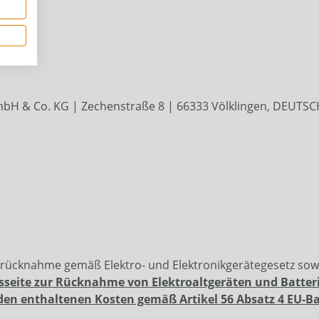
erung
mbH & Co. KG | Zechenstraße 8 | 66333 Völklingen, DEUT
erücknahme gemäß Elektro- und Elektronikgerätegesetz so
sseite zur Rücknahme von Elektroaltgeräten und Batter
den enthaltenen Kosten gemäß Artikel 56 Absatz 4 EU-B