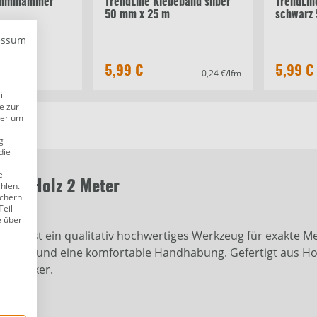
ummihammer
TrendLine Klebeband silber
TrendLin
50 mm x 25 m
schwarz
essum
5,99 €
5,99 €
0,24 €/lfm
i
e zur
der um
g
die
e
stab Holz 2 Meter
ählen.
ichern
Teil
e über
nge ist ein qualitativ hochwertiges Werkzeug für exakte Mes
bnisse und eine komfortable Handhabung. Gefertigt aus Holz
Heimwerker.