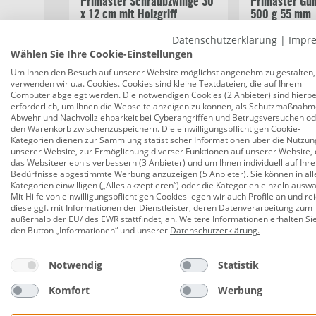
Primaster Schraubzwinge 30
Primaster G
x 12 cm mit Holzgriff
500 g 55 mm
Datenschutzerklärung
|
Impr
Wählen Sie Ihre Cookie-Einstellungen
12,99 €
8,19 €
Um Ihnen den Besuch auf unserer Website möglichst angenehm zu gestalten,
verwenden wir u.a. Cookies. Cookies sind kleine Textdateien, die auf Ihrem
Computer abgelegt werden. Die notwendigen Cookies (2 Anbieter) sind hierbe
erforderlich, um Ihnen die Webseite anzeigen zu können, als Schutzmaßnahm
Abwehr und Nachvollziehbarkeit bei Cyberangriffen und Betrugsversuchen o
den Warenkorb zwischenzuspeichern. Die einwilligungspflichtigen Cookie-
Beschreibung
Bewertungen
Kategorien dienen zur Sammlung statistischer Informationen über die Nutzun
unserer Website, zur Ermöglichung diverser Funktionen auf unserer Website, 
das Websiteerlebnis verbessern (3 Anbieter) und um Ihnen individuell auf Ihre
Bedürfnisse abgestimmte Werbung anzuzeigen (5 Anbieter). Sie können in all
Globus Baumarkt Zollstock Gliedermaß
Kategorien einwilligen („Alles akzeptieren“) oder die Kategorien einzeln ausw
Mit Hilfe von einwilligungspflichtigen Cookies legen wir auch Profile an und re
diese ggf. mit Informationen der Dienstleister, deren Datenverarbeitung zum 
Produktnummer:
0760200792
außerhalb der EU/ des EWR stattfindet, an. Weitere Informationen erhalten Si
den Button „Informationen“ und unserer
Datenschutzerklärung
.
Der Globus Baumarkt Holz-Zollstock mit 2 Metern Lä
leichtgängige Gelenke sorgen für präzise Messerge
Notwendig
Statistik
und vielseitig einsetzbar – perfekt für Profis und 
Komfort
Werbung