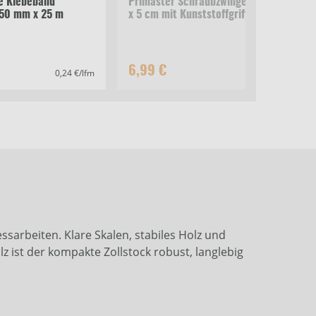
e Klebeband
Primaster Schraubzwinge 15
Tre
 50 mm x 25 m
x 5 cm mit Kunststoffgriff
Kli
6,99 €
4,
0,24 €/lfm
sarbeiten. Klare Skalen, stabiles Holz und
 ist der kompakte Zollstock robust, langlebig