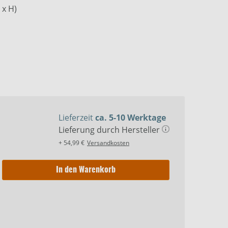
 x H)
o sehen zu können, müssen die
zeptiert werden:
Ich stimme zu
.
Lieferzeit
ca. 5-10 Werktage
Lieferung durch Hersteller
+ 54,99 €
Versandkosten
In den Warenkorb