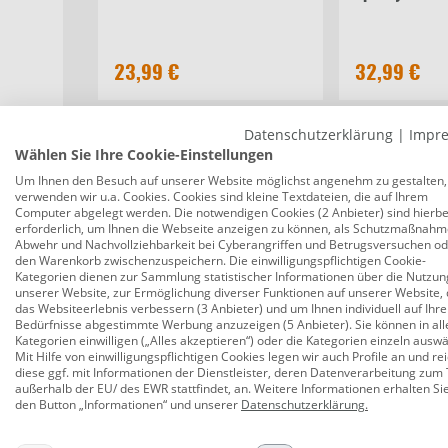
23,99 €
32,99 €
Datenschutzerklärung
|
Impr
Wählen Sie Ihre Cookie-Einstellungen
Beschreibung
Bewertungen
Um Ihnen den Besuch auf unserer Website möglichst angenehm zu gestalten,
verwenden wir u.a. Cookies. Cookies sind kleine Textdateien, die auf Ihrem
Computer abgelegt werden. Die notwendigen Cookies (2 Anbieter) sind hierbe
erforderlich, um Ihnen die Webseite anzeigen zu können, als Schutzmaßnahm
Garantia Regenwasser-Wand-Tank Rock
Abwehr und Nachvollziehbarkeit bei Cyberangriffen und Betrugsversuchen o
den Warenkorb zwischenzuspeichern. Die einwilligungspflichtigen Cookie-
Produktnummer:
0692200499
Kategorien dienen zur Sammlung statistischer Informationen über die Nutzun
unserer Website, zur Ermöglichung diverser Funktionen auf unserer Website, 
Deko-Regenspeicher in täuschend echter Steinoptik
das Websiteerlebnis verbessern (3 Anbieter) und um Ihnen individuell auf Ihre
Bedürfnisse abgestimmte Werbung anzuzeigen (5 Anbieter). Sie können in all
Tank überzeugt durch sein hohes Speichervolumen
Kategorien einwilligen („Alles akzeptieren“) oder die Kategorien einzeln ausw
Schlauchset denkbar einfach. Diese sind nicht im L
Mit Hilfe von einwilligungspflichtigen Cookies legen wir auch Profile an und re
diese ggf. mit Informationen der Dienstleister, deren Datenverarbeitung zum 
bequemen Entleerung vor der Frostperiode wird vo
außerhalb der EU/ des EWR stattfindet, an. Weitere Informationen erhalten Si
Zulaufdichtung, inkl. Auslauföffnung für die Entle
den Button „Informationen“ und unserer
Datenschutzerklärung
.
einfache Wasserentnahme mit Auslaufhahn oder U