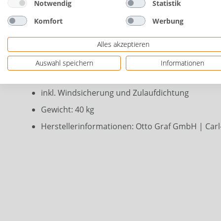
Notwendig
Statistik
120 x 40 x 100 cm (B x T x H)
Komfort
Werbung
sandstone
Kunststoff
Alles akzeptieren
besonders UV-Stabil
Auswahl speichern
Informationen
witterungsbeständig
inkl. Windsicherung und Zulaufdichtung
Gewicht: 40 kg
Herstellerinformationen: Otto Graf GmbH | Carl-