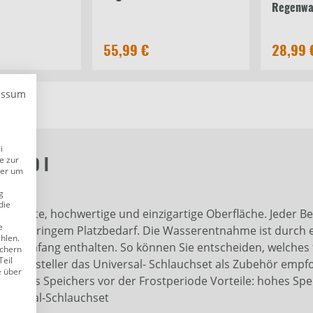
Regenwa
55,99 €
28,99 
essum
i
e zur
y 400 l
der um
g
die
 - matte, hochwertige und einzigartige Oberfläche. Jeder Be
e
 bei geringem Platzbedarf. Die Wasserentnahme ist durch 
ählen.
ieferumfang enthalten. So können Sie entscheiden, welches 
ichern
Teil
m Hersteller das Universal- Schlauchset als Zubehör empf
e über
erung des Speichers vor der Frostperiode Vorteile: hohes S
niversal-Schlauchset