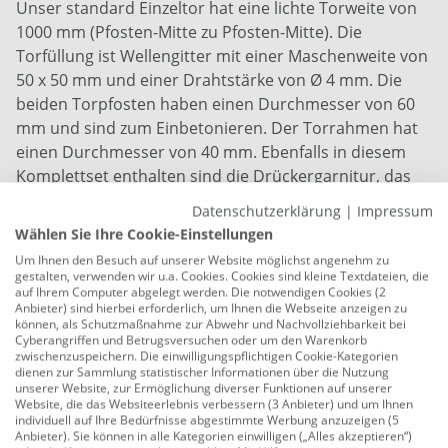
Unser standard Einzeltor hat eine lichte Torweite von
1000 mm (Pfosten-Mitte zu Pfosten-Mitte). Die
Torfüllung ist Wellengitter mit einer Maschenweite von
50 x 50 mm und einer Drahtstärke von Ø 4 mm. Die
beiden Torpfosten haben einen Durchmesser von 60
mm und sind zum Einbetonieren. Der Torrahmen hat
einen Durchmesser von 40 mm. Ebenfalls in diesem
Komplettset enthalten sind die Drückergarnitur, das
Schloss und 3 Schlüssel. Für die Langlebigkeit ist das
Datenschutzerklärung
|
Impressum
Einzeltor verzinkt und pulverbeschichtet in der Farbe
Wählen Sie Ihre Cookie-Einstellungen
anthrazit (RAL 7016). Die Torhöhe beträgt 1000 mm
Um Ihnen den Besuch auf unserer Website möglichst angenehm zu
und die Pfostenlänge 1500 mm.
gestalten, verwenden wir u.a. Cookies. Cookies sind kleine Textdateien, die
auf Ihrem Computer abgelegt werden. Die notwendigen Cookies (2
Anbieter) sind hierbei erforderlich, um Ihnen die Webseite anzeigen zu
Pfostenmaß: Ø 6 cm, Torrahmen: Ø 4 cm
können, als Schutzmaßnahme zur Abwehr und Nachvollziehbarkeit bei
Cyberangriffen und Betrugsversuchen oder um den Warenkorb
Wellengitter in den Maßen von 5 x 5 cm
zwischenzuspeichern. Die einwilligungspflichtigen Cookie-Kategorien
dienen zur Sammlung statistischer Informationen über die Nutzung
Maße: 100 x 100 cm (H x B)
unserer Website, zur Ermöglichung diverser Funktionen auf unserer
Website, die das Websiteerlebnis verbessern (3 Anbieter) und um Ihnen
Drahtstärke: 4 mm (Ø)
individuell auf Ihre Bedürfnisse abgestimmte Werbung anzuzeigen (5
Anbieter). Sie können in alle Kategorien einwilligen („Alles akzeptieren“)