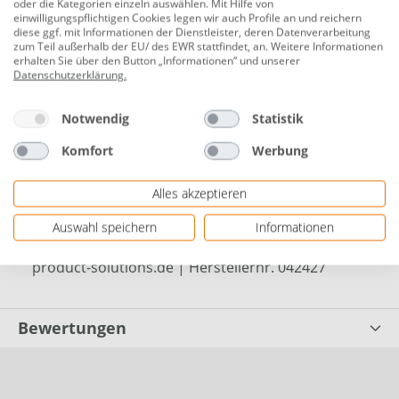
Material: Stahl
oder die Kategorien einzeln auswählen. Mit Hilfe von
einwilligungspflichtigen Cookies legen wir auch Profile an und reichern
Farbe: anthrazit RAL 7016
diese ggf. mit Informationen der Dienstleister, deren Datenverarbeitung
zum Teil außerhalb der EU/ des EWR stattfindet, an. Weitere Informationen
Oberfläche: zinkphosphatiert und pulverbeschichtet
erhalten Sie über den Button „Informationen“ und unserer
Datenschutzerklärung
.
Lichte Weite (Pfosten-Innenmaß): 100 cm
Notwendig
Statistik
Komplett-Set, einfache Montage
Lieferumfang: 1 Einzeltor Komplettset, inklusive 2x
Komfort
Werbung
Pfosten, Drückergarnitur, Schloss und 3x Schlüssel
Alles akzeptieren
Herstellerinformationen: Elmar Jung Product
Solutions GmbH & Co. KG | Am Blücherflöz 1 |
Auswahl speichern
Informationen
66538 Neunkirchen, DEUTSCHLAND | eMail: info@ej-
product-solutions.de | Herstellernr. 042427
Bewertungen