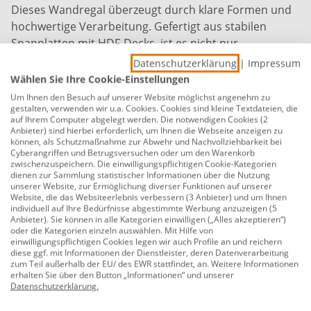
Dieses Wandregal überzeugt durch klare Formen und
hochwertige Verarbeitung. Gefertigt aus stabilen
Spanplatten mit HDF-Decks, ist es nicht nur
pflegeleicht, sondern auch langlebig. Zwei verdeckt
Datenschutzerklärung
|
Impressum
eingelassene Stahltablare sorgen für sicheren Halt –
Wählen Sie Ihre Cookie-Einstellungen
ganz ohne sichtbare Halterungen. Ideal, um stilvolle
Um Ihnen den Besuch auf unserer Website möglichst angenehm zu
Akzente an jeder Wand zu setzen.
gestalten, verwenden wir u.a. Cookies. Cookies sind kleine Textdateien, die
auf Ihrem Computer abgelegt werden. Die notwendigen Cookies (2
Anbieter) sind hierbei erforderlich, um Ihnen die Webseite anzeigen zu
Länge: 115 cm
können, als Schutzmaßnahme zur Abwehr und Nachvollziehbarkeit bei
Cyberangriffen und Betrugsversuchen oder um den Warenkorb
Breite: 25 cm
zwischenzuspeichern. Die einwilligungspflichtigen Cookie-Kategorien
dienen zur Sammlung statistischer Informationen über die Nutzung
Stärke: 5 cm
unserer Website, zur Ermöglichung diverser Funktionen auf unserer
Website, die das Websiteerlebnis verbessern (3 Anbieter) und um Ihnen
Farbe: Eiche
individuell auf Ihre Bedürfnisse abgestimmte Werbung anzuzeigen (5
Anbieter). Sie können in alle Kategorien einwilligen („Alles akzeptieren“)
Material: Spanplatte
oder die Kategorien einzeln auswählen. Mit Hilfe von
einwilligungspflichtigen Cookies legen wir auch Profile an und reichern
diese ggf. mit Informationen der Dienstleister, deren Datenverarbeitung
Oberfläche: furniert
zum Teil außerhalb der EU/ des EWR stattfindet, an. Weitere Informationen
erhalten Sie über den Button „Informationen“ und unserer
Inkl. Halterung
Datenschutzerklärung
.
Herstellerinformationen: Dolle Wohnregale GbmH &