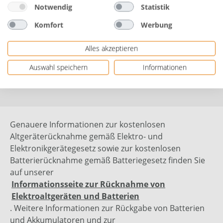
Co. KG | Werner-von-Siemens-Str. 13 | 68649 Gross-
Notwendig
Statistik
Rohrheim, DEUTSCHLAND | Webseite: www.dolle.eu
Komfort
Werbung
| eMail: contact@dolle.eu | Herstellernr. 21454
Alles akzeptieren
Bewertungen
Auswahl speichern
Informationen
Genauere Informationen zur kostenlosen
Altgeräterücknahme gemäß Elektro- und
Elektronikgerätegesetz sowie zur kostenlosen
Batterierücknahme gemäß Batteriegesetz finden Sie
auf unserer
Informationsseite zur Rücknahme von
Elektroaltgeräten und Batterien
. Weitere Informationen zur Rückgabe von Batterien
und Akkumulatoren und zur