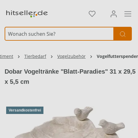
alt springen
Element überspringen
timent
Tierbedarf
Vogelzubehör
Vogelfutterspender
Dobar Vogeltränke "Blatt-Paradies" 31 x 29,5
x 5,5 cm
Versandkostenfrei