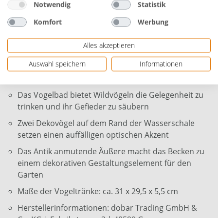
anmutende Äußere das Vogelbecken zu einem
Notwendig
Statistik
dekorativen Gestaltungselement für den Garten und
Komfort
Werbung
zwei Dekovögel auf dem Rand der Wasserschale setzen
einen weiteren auffälligen optischen Akzent. Die Maße
Alles akzeptieren
der Wasserstelle sind ca. 31 x 29,5 x 5,5 cm.
Auswahl speichern
Informationen
Das Vogelbecken besteht vollständig aus
witterungsbeständiger Keramik
Das Vogelbad bietet Wildvögeln die Gelegenheit zu
trinken und ihr Gefieder zu säubern
Zwei Dekovögel auf dem Rand der Wasserschale
setzen einen auffälligen optischen Akzent
Das Antik anmutende Äußere macht das Becken zu
einem dekorativen Gestaltungselement für den
Garten
Maße der Vogeltränke: ca. 31 x 29,5 x 5,5 cm
Herstellerinformationen: dobar Trading GmbH &