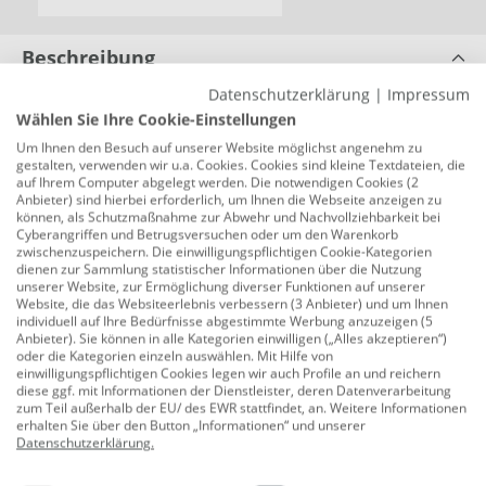
Beschreibung
Datenschutzerklärung
|
Impressum
Dobar Vogeltränke "Blatt-Paradies" 31 x
Wählen Sie Ihre Cookie-Einstellungen
29,5 x 5,5 cm
Um Ihnen den Besuch auf unserer Website möglichst angenehm zu
Produktnummer:
0689101654
gestalten, verwenden wir u.a. Cookies. Cookies sind kleine Textdateien, die
auf Ihrem Computer abgelegt werden. Die notwendigen Cookies (2
Die edle Vogeltränke "Blatt-Paradies" ist ein
Anbieter) sind hierbei erforderlich, um Ihnen die Webseite anzeigen zu
können, als Schutzmaßnahme zur Abwehr und Nachvollziehbarkeit bei
willkommener Treffpunkt für heimische Wildvögel in
Cyberangriffen und Betrugsversuchen oder um den Warenkorb
Ihrem Garten, auf der Terrasse und auf dem Balkon.
zwischenzuspeichern. Die einwilligungspflichtigen Cookie-Kategorien
dienen zur Sammlung statistischer Informationen über die Nutzung
Das einem Ahornblatt nachempfundene Vogelbad
unserer Website, zur Ermöglichung diverser Funktionen auf unserer
besteht vollständig aus witterungsbeständiger
Website, die das Websiteerlebnis verbessern (3 Anbieter) und um Ihnen
individuell auf Ihre Bedürfnisse abgestimmte Werbung anzuzeigen (5
Keramik und bietet den Vögeln die Gelegenheit zu
Anbieter). Sie können in alle Kategorien einwilligen („Alles akzeptieren“)
trinken und ihr Gefieder zu säubern. Ein regelmäßiger
oder die Kategorien einzeln auswählen. Mit Hilfe von
einwilligungspflichtigen Cookies legen wir auch Profile an und reichern
Austausch des Wassers, sowie die Reinigung der
diese ggf. mit Informationen der Dienstleister, deren Datenverarbeitung
Schale ist zu empfehlen, um Krankheiten vorzubeugen.
zum Teil außerhalb der EU/ des EWR stattfindet, an. Weitere Informationen
erhalten Sie über den Button „Informationen“ und unserer
Auch wenn mal keine Badegäste in Sicht sind, ist die
Datenschutzerklärung
.
Vogeltränke ein schöner Anblick. So macht das Antik