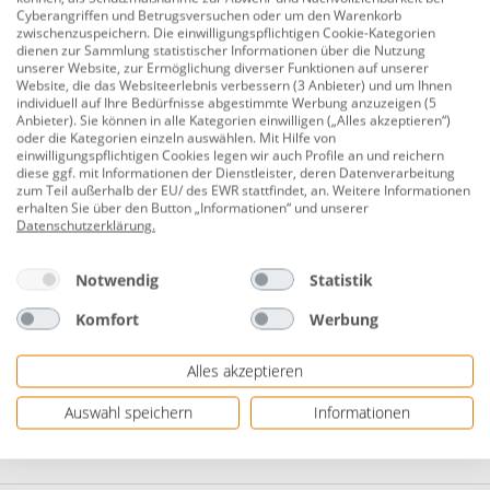
Cyberangriffen und Betrugsversuchen oder um den Warenkorb
besonders geeignet für Decosa Wand- und
zwischenzuspeichern. Die einwilligungspflichtigen Cookie-Kategorien
dienen zur Sammlung statistischer Informationen über die Nutzung
Deckenverkleidung, Rosetten und dekorative
unserer Website, zur Ermöglichung diverser Funktionen auf unserer
Wandelemente
Website, die das Websiteerlebnis verbessern (3 Anbieter) und um Ihnen
individuell auf Ihre Bedürfnisse abgestimmte Werbung anzuzeigen (5
Verkleben: Die optimale Verklebungstemperatur
Anbieter). Sie können in alle Kategorien einwilligen („Alles akzeptieren“)
oder die Kategorien einzeln auswählen. Mit Hilfe von
liegt zwischen 15 -35 °C.
einwilligungspflichtigen Cookies legen wir auch Profile an und reichern
diese ggf. mit Informationen der Dienstleister, deren Datenverarbeitung
Entfernen: Die verbleibenden Schaumstoff-
zum Teil außerhalb der EU/ des EWR stattfindet, an. Weitere Informationen
erhalten Sie über den Button „Informationen“ und unserer
Rückstände mit Hilfe der PET-Verstärkungsfolie
Datenschutzerklärung
.
langsam und gleichmäßig in einem Winkel von 90°
bis 135° abziehen. Hinweis: Das Tesa Klebeband ist
Notwendig
Statistik
einseitig auf der Liner-Seite rückstandsfrei
verwendbar.
Komfort
Werbung
Herstellerinformationen: Saarpor Klaus Eckhardt
Alles akzeptieren
GmbH Neunkirchen Kunststoffe KG | Krummweg 3-
7 | 66539 Neunkirchen, DEUTSCHLAND | eMail:
Auswahl speichern
Informationen
info@saarpor.de | Herstellernr. 10130