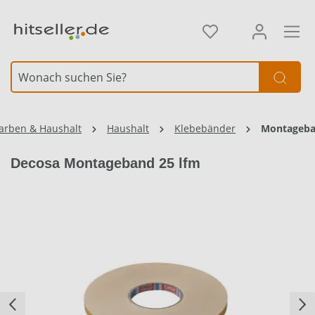
alt springen
Element überspringen
Element überspringen
arben & Haushalt
Haushalt
Klebebänder
Montageb
Decosa Montageband 25 lfm