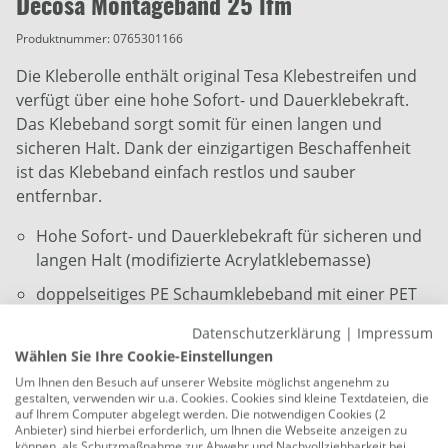
Decosa Montageband 25 lfm
Produktnummer:
0765301166
Die Kleberolle enthält original Tesa Klebestreifen und
verfügt über eine hohe Sofort- und Dauerklebekraft.
Das Klebeband sorgt somit für einen langen und
sicheren Halt. Dank der einzigartigen Beschaffenheit
ist das Klebeband einfach restlos und sauber
entfernbar.
Hohe Sofort- und Dauerklebekraft für sicheren und
langen Halt (modifizierte Acrylatklebemasse)
doppelseitiges PE Schaumklebeband mit einer PET
Verstärkungsfolie
Datenschutzerklärung
|
Impressum
Sauber und rückstandlos entfernbar für eine
Wählen Sie Ihre Cookie-Einstellungen
schnelle und einfache Verarbeitung
Um Ihnen den Besuch auf unserer Website möglichst angenehm zu
gestalten, verwenden wir u.a. Cookies. Cookies sind kleine Textdateien, die
auf unterschiedlichen Oberflächen einsetzbar
auf Ihrem Computer abgelegt werden. Die notwendigen Cookies (2
Anbieter) sind hierbei erforderlich, um Ihnen die Webseite anzeigen zu
Temperaturbeständig bis 80 °C
können, als Schutzmaßnahme zur Abwehr und Nachvollziehbarkeit bei