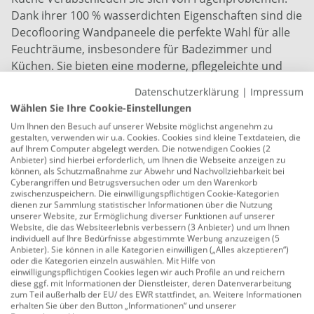
Dank ihrer 100 % wasserdichten Eigenschaften sind die
Decoflooring Wandpaneele die perfekte Wahl für alle
Feuchträume, insbesondere für Badezimmer und
Küchen. Sie bieten eine moderne, pflegeleichte und
hygienische Alternative zu herkömmlichen Fliesen, da
Datenschutzerklärung
|
Impressum
das Material weder schimmelt noch sich verzieht.
Wählen Sie Ihre Cookie-Einstellungen
Genießen Sie die Schönheit von Marmor selbst in
Um Ihnen den Besuch auf unserer Website möglichst angenehm zu
Duschbereichen ohne die Nachteile poröser Fugen.
gestalten, verwenden wir u.a. Cookies. Cookies sind kleine Textdateien, die
auf Ihrem Computer abgelegt werden. Die notwendigen Cookies (2
Großformatige Verlegung leicht gemacht Die Montage
Anbieter) sind hierbei erforderlich, um Ihnen die Webseite anzeigen zu
Ihrer neuen Luxuswände ist erstaunlich einfach und
können, als Schutzmaßnahme zur Abwehr und Nachvollziehbarkeit bei
Cyberangriffen und Betrugsversuchen oder um den Warenkorb
sauber. Die großformatigen Paneele von 260cm x
zwischenzuspeichern. Die einwilligungspflichtigen Cookie-Kategorien
90cm ermöglichen eine schnelle Abdeckung großer
dienen zur Sammlung statistischer Informationen über die Nutzung
unserer Website, zur Ermöglichung diverser Funktionen auf unserer
Flächen. Durch das durchdachte Nut-Feder-System
Website, die das Websiteerlebnis verbessern (3 Anbieter) und um Ihnen
lassen sich die Platten mühelos bündig
individuell auf Ihre Bedürfnisse abgestimmte Werbung anzuzeigen (5
Anbieter). Sie können in alle Kategorien einwilligen („Alles akzeptieren“)
aneinanderfügen, wodurch ein nahezu nahtloses
oder die Kategorien einzeln auswählen. Mit Hilfe von
Gesamtbild entsteht, das die Eleganz des Marmors
einwilligungspflichtigen Cookies legen wir auch Profile an und reichern
diese ggf. mit Informationen der Dienstleister, deren Datenverarbeitung
optimal zur Geltung bringt. Zur Befestigung benötigen
zum Teil außerhalb der EU/ des EWR stattfindet, an. Weitere Informationen
Sie lediglich einen geeigneten Montagekleber. Für den
erhalten Sie über den Button „Informationen“ und unserer