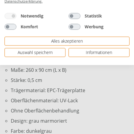
Datenschutzerklärung
.
Einsatz in Nassbereichen empfehlen wir, die Feder
zusätzlich mit etwas Silikon zu versiegeln, um eine
absolut wasserdichte und dauerhafte Verbindung zu
Notwendig
Statistik
gewährleisten. Voraussetzung für die Montage in
Komfort
Werbung
Nassbereichen ist eine fachmännisch erstellte
Dichtebene hinter den Paneelen.
Alles akzeptieren
Zur Wandverkleidung und Deckenverkleidung
Auswahl speichern
Informationen
Montageart: kleben
Maße: 260 x 90 cm (L x B)
Stärke: 0,5 cm
Trägermaterial: EPC-Trägerplatte
Oberflächenmaterial: UV-Lack
Ohne Oberflächenbehandlung
Design: grau marmoriert
Farbe: dunkelgrau