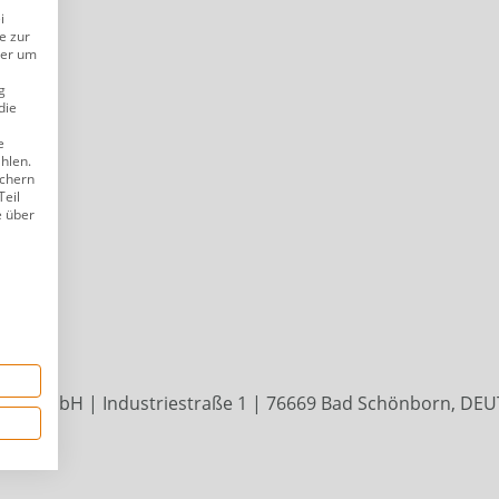
i
e zur
der um
g
die
e
ählen.
ichern
Teil
e über
nte GmbH | Industriestraße 1 | 76669 Bad Schönborn, DE