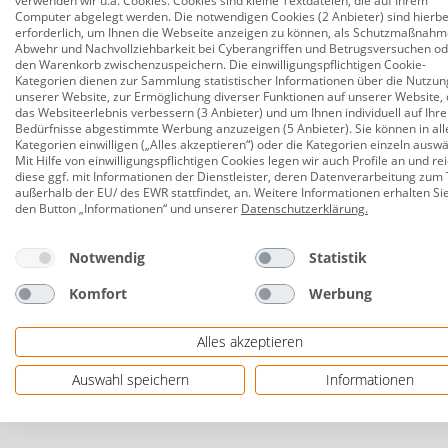
verwenden wir u.a. Cookies. Cookies sind kleine Textdateien, die auf Ihrem
Computer abgelegt werden. Die notwendigen Cookies (2 Anbieter) sind hierbe
Maße: 25,8 x 14,5 cm (H x Ø)
erforderlich, um Ihnen die Webseite anzeigen zu können, als Schutzmaßnahm
Abwehr und Nachvollziehbarkeit bei Cyberangriffen und Betrugsversuchen o
Lichtfarbe: warmweiß
den Warenkorb zwischenzuspeichern. Die einwilligungspflichtigen Cookie-
Kategorien dienen zur Sammlung statistischer Informationen über die Nutzun
Dimmbar: nein
unserer Website, zur Ermöglichung diverser Funktionen auf unserer Website, 
das Websiteerlebnis verbessern (3 Anbieter) und um Ihnen individuell auf Ihre
Farbe: weiß
Bedürfnisse abgestimmte Werbung anzuzeigen (5 Anbieter). Sie können in all
Kategorien einwilligen („Alles akzeptieren“) oder die Kategorien einzeln ausw
Material: Kunststoff, Bambus
Mit Hilfe von einwilligungspflichtigen Cookies legen wir auch Profile an und re
diese ggf. mit Informationen der Dienstleister, deren Datenverarbeitung zum 
Schutzart: IP44 (spritzwassergeschützt)
außerhalb der EU/ des EWR stattfindet, an. Weitere Informationen erhalten Si
den Button „Informationen“ und unserer
Datenschutzerklärung
.
Schutzklasse: lll
Notwendig
Statistik
Spannung: 1,2V
Wiederaufladbarer Ni-MH Akku
Komfort
Werbung
Lieferumfang: Leuchte
Alles akzeptieren
Herstellerinformationen: DAPO Leuchten Ambie
Auswahl speichern
Informationen