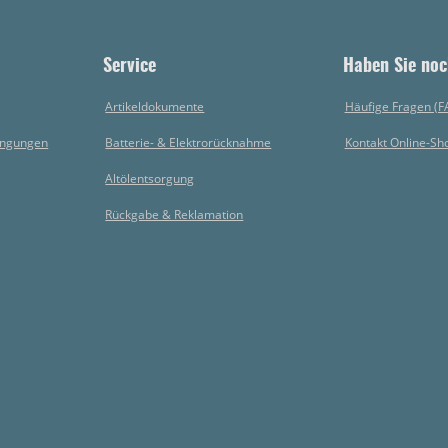
Service
Haben Sie noc
Artikeldokumente
Häufige Fragen (F
ingungen
Batterie- & Elektrorücknahme
Kontakt Online-Sh
Altölentsorgung
Rückgabe & Reklamation