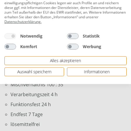
einwilligungspflichtigen Cookies legen wir auch Profile an und reichern
zuverlässig und blasenfrei. Das Vergussmaterial ist
diese ggf. mit Informationen der Dienstleister, deren Datenverarbeitung
nach 24 Stunden chemisch abgebunden, funktionsfest
zum Teil außerhalb der EU/ des EWR stattfindet, an. Weitere Informationen
erhalten Sie über den Button „Informationen“ und unserer
und entformbar. Die vollkommene Endfestigkeit wird
Datenschutzerklärung
.
nach 7 Tagen erreicht (bei einer Raumtemperatur von
20°C).
Notwendig
Statistik
glasklare Transparenz
Komfort
Werbung
brilliante Farben
Alles akzeptieren
UV-beständig
Auswahl speichern
Informationen
bis 50 mm Vergusshöhe
Mischverhältnis 100 : 35
Verarbeitungszeit 4 h
Funktionsfest 24 h
Endfest 7 Tage
lösemittelfrei