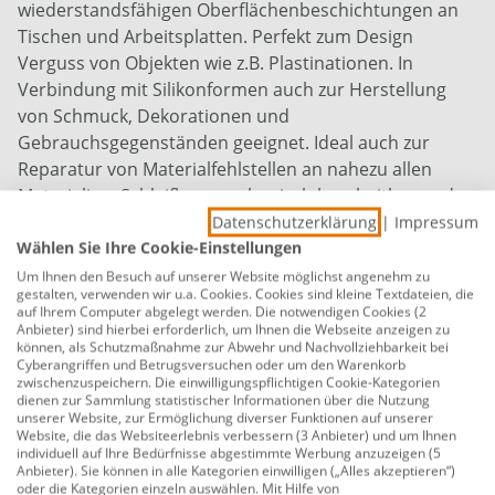
wiederstandsfähigen Oberflächenbeschichtungen an
Tischen und Arbeitsplatten. Perfekt zum Design
Verguss von Objekten wie z.B. Plastinationen. In
Verbindung mit Silikonformen auch zur Herstellung
von Schmuck, Dekorationen und
Gebrauchsgegenständen geeignet. Ideal auch zur
Reparatur von Materialfehlstellen an nahezu allen
Materialien. Schleifbar, mechanisch bearbeitbar und
überlackierbar. Mit vielen handelsüblichen Farb- und
Datenschutzerklärung
|
Impressum
Wählen Sie Ihre Cookie-Einstellungen
Effektpigmenten beliebig kombinierbar. Europäische
Markenqualität für sichere und nachhaltige
Um Ihnen den Besuch auf unserer Website möglichst angenehm zu
gestalten, verwenden wir u.a. Cookies. Cookies sind kleine Textdateien, die
Verarbeitung. Infos zur Anwendung: Das
auf Ihrem Computer abgelegt werden. Die notwendigen Cookies (2
Mischungsverhältnis Harz : Härter beträgt 100 : 35
Anbieter) sind hierbei erforderlich, um Ihnen die Webseite anzeigen zu
können, als Schutzmaßnahme zur Abwehr und Nachvollziehbarkeit bei
nach Gewicht. Die Verarbeitungszeit (Topfzeit) beträgt
Cyberangriffen und Betrugsversuchen oder um den Warenkorb
bis zu 4 Stunden. Das mehrfache Portionieren in
zwischenzuspeichern. Die einwilligungspflichtigen Cookie-Kategorien
dienen zur Sammlung statistischer Informationen über die Nutzung
Teilgebinde sowie das Einmischen von Farben und
unserer Website, zur Ermöglichung diverser Funktionen auf unserer
Füllstoffen ist innerhalb dieser Zeit problemlos
Website, die das Websiteerlebnis verbessern (3 Anbieter) und um Ihnen
individuell auf Ihre Bedürfnisse abgestimmte Werbung anzuzeigen (5
möglich. Selbst bei großen Anwendungen und
Anbieter). Sie können in alle Kategorien einwilligen („Alles akzeptieren“)
Projekten niviliert und entlüftet das Epoxidharzsystem
oder die Kategorien einzeln auswählen. Mit Hilfe von