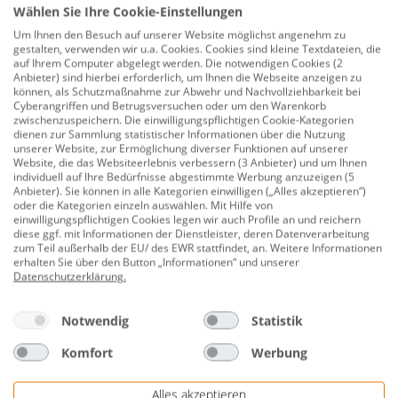
Wählen Sie Ihre Cookie-Einstellungen
Maß: IG 12,70 mm ( 1/2" )
Um Ihnen den Besuch auf unserer Website möglichst angenehm zu
gestalten, verwenden wir u.a. Cookies. Cookies sind kleine Textdateien, die
Maß: AG 12,70 mm ( 1/2")
auf Ihrem Computer abgelegt werden. Die notwendigen Cookies (2
Anbieter) sind hierbei erforderlich, um Ihnen die Webseite anzeigen zu
Länge insgesamt 85 mm
können, als Schutzmaßnahme zur Abwehr und Nachvollziehbarkeit bei
Cyberangriffen und Betrugsversuchen oder um den Warenkorb
Maschinenanschluss 19,05 mm ( 3/4")
zwischenzuspeichern. Die einwilligungspflichtigen Cookie-Kategorien
dienen zur Sammlung statistischer Informationen über die Nutzung
Einzelzapfstelle
unserer Website, zur Ermöglichung diverser Funktionen auf unserer
Website, die das Websiteerlebnis verbessern (3 Anbieter) und um Ihnen
mit Rücklaufschutz
individuell auf Ihre Bedürfnisse abgestimmte Werbung anzuzeigen (5
Anbieter). Sie können in alle Kategorien einwilligen („Alles akzeptieren“)
oder die Kategorien einzeln auswählen. Mit Hilfe von
Herstellerinformationen: Conmetall Meister GmbH |
einwilligungspflichtigen Cookies legen wir auch Profile an und reichern
Hafenstrasse 26 | 29223 Celle, Deutschland | eMail:
diese ggf. mit Informationen der Dienstleister, deren Datenverarbeitung
zum Teil außerhalb der EU/ des EWR stattfindet, an. Weitere Informationen
info@conmetallmeister.de | Herstellernr.
erhalten Sie über den Button „Informationen“ und unserer
TEC303401
Datenschutzerklärung
.
Notwendig
Statistik
Bewertungen
Komfort
Werbung
Alles akzeptieren