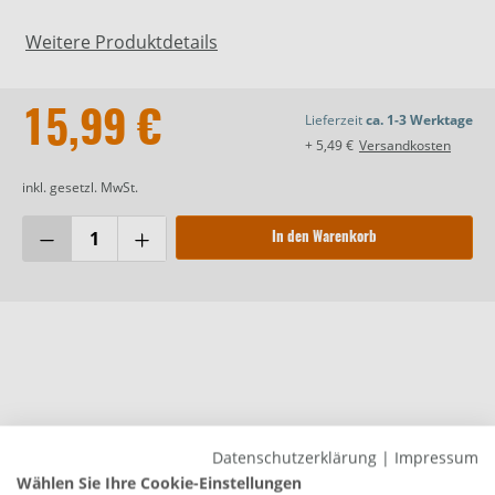
Weitere Produktdetails
15,99 €
Lieferzeit
ca. 1-3 Werktage
+ 5,49 €
Versandkosten
inkl. gesetzl. MwSt.
In den Warenkorb
Beschreibung
Datenschutzerklärung
|
Impressum
Cornat Alape Aluminium-Klapprost für
Wählen Sie Ihre Cookie-Einstellungen