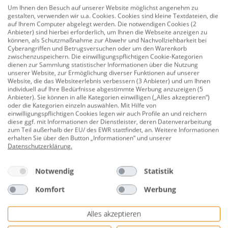
Stahl-Ausgussbecken
Um Ihnen den Besuch auf unserer Website möglichst angenehm zu
gestalten, verwenden wir u.a. Cookies. Cookies sind kleine Textdateien, die
auf Ihrem Computer abgelegt werden. Die notwendigen Cookies (2
Produktnummer:
0782021471
Anbieter) sind hierbei erforderlich, um Ihnen die Webseite anzeigen zu
können, als Schutzmaßnahme zur Abwehr und Nachvollziehbarkeit bei
Aluminium Klapprost
Cyberangriffen und Betrugsversuchen oder um den Warenkorb
zwischenzuspeichern. Die einwilligungspflichtigen Cookie-Kategorien
für Ausgussbecken
dienen zur Sammlung statistischer Informationen über die Nutzung
unserer Website, zur Ermöglichung diverser Funktionen auf unserer
z.B. zum Abstellen von Gefäßen
Website, die das Websiteerlebnis verbessern (3 Anbieter) und um Ihnen
individuell auf Ihre Bedürfnisse abgestimmte Werbung anzuzeigen (5
Herstellerinformationen: Conmetall Meister GmbH |
Anbieter). Sie können in alle Kategorien einwilligen („Alles akzeptieren“)
oder die Kategorien einzeln auswählen. Mit Hilfe von
Hafenstrasse 26 | 29223 Celle, DEUTSCHLAND |
einwilligungspflichtigen Cookies legen wir auch Profile an und reichern
eMail: info@conmetallmeister.de | Herstellernr.
diese ggf. mit Informationen der Dienstleister, deren Datenverarbeitung
zum Teil außerhalb der EU/ des EWR stattfindet, an. Weitere Informationen
ALAPEKLR
erhalten Sie über den Button „Informationen“ und unserer
Datenschutzerklärung
.
Bewertungen
Notwendig
Statistik
Komfort
Werbung
Alles akzeptieren