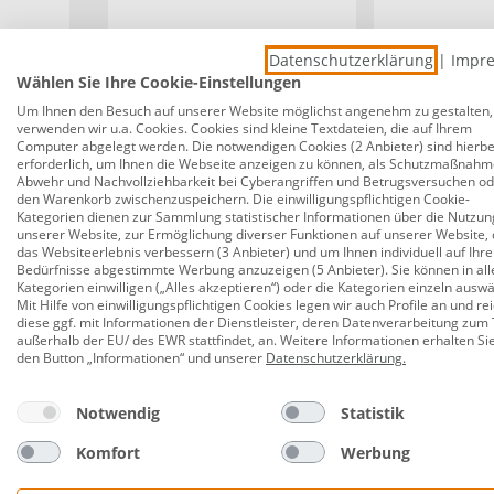
Meister Knieschoner Profi 1
Meister Knie
Datenschutzerklärung
|
Impr
Paar
Comfort Gel 1
Wählen Sie Ihre Cookie-Einstellungen
Um Ihnen den Besuch auf unserer Website möglichst angenehm zu gestalten,
verwenden wir u.a. Cookies. Cookies sind kleine Textdateien, die auf Ihrem
Computer abgelegt werden. Die notwendigen Cookies (2 Anbieter) sind hierbe
15,99 €
11,99 €
erforderlich, um Ihnen die Webseite anzeigen zu können, als Schutzmaßnahm
Abwehr und Nachvollziehbarkeit bei Cyberangriffen und Betrugsversuchen o
den Warenkorb zwischenzuspeichern. Die einwilligungspflichtigen Cookie-
Kategorien dienen zur Sammlung statistischer Informationen über die Nutzun
unserer Website, zur Ermöglichung diverser Funktionen auf unserer Website, 
Beschreibung
Datenblätter
Be
das Websiteerlebnis verbessern (3 Anbieter) und um Ihnen individuell auf Ihre
Bedürfnisse abgestimmte Werbung anzuzeigen (5 Anbieter). Sie können in all
Kategorien einwilligen („Alles akzeptieren“) oder die Kategorien einzeln ausw
Mit Hilfe von einwilligungspflichtigen Cookies legen wir auch Profile an und re
diese ggf. mit Informationen der Dienstleister, deren Datenverarbeitung zum 
Connex Knieschützer ErgoFix stufenlos 
außerhalb der EU/ des EWR stattfindet, an. Weitere Informationen erhalten Si
den Button „Informationen“ und unserer
Datenschutzerklärung
.
Produktnummer:
0760403953
Der Knieschützer Ergo-Fix verfügen über extra bre
Notwendig
Statistik
keine Einschneidungen in der Kniekehlen mehr.
Komfort
Werbung
Farbe: orange