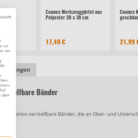
schoner
Connex Werkzeuggürtel aus
Connex K
essum
 Paar
Polyester 20 x 38 cm
geschäu
i
17,49 €
21,99 
e zur
der um
g
die
wertungen
e
ählen.
ichern
Teil
verstellbare Bänder
e über
ite, stufenlos verstellbare Bänder, die an Ober- und Unter