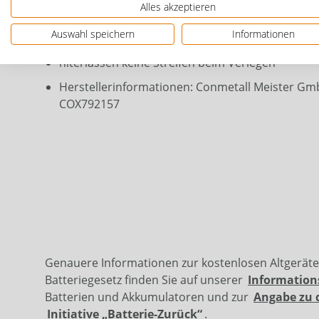
Alles akzeptieren
Norm: nach EN 14404
Auswahl speichern
Informationen
Durchstichfest bis 250 N = 25 kg
hiterlassen keine Streifen beim Verlegen
Herstellerinformationen: Conmetall Meister Gmb
COX792157
Genauere Informationen zur kostenlosen Altgerät
Batteriegesetz finden Sie auf unserer
Information
Batterien und Akkumulatoren und zur
Angabe zu 
Initiative „Batterie-Zurück“
.