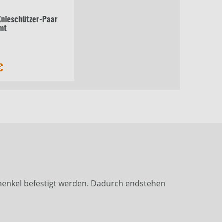
nieschützer-Paar
mt
€
schenkel befestigt werden. Dadurch endstehen