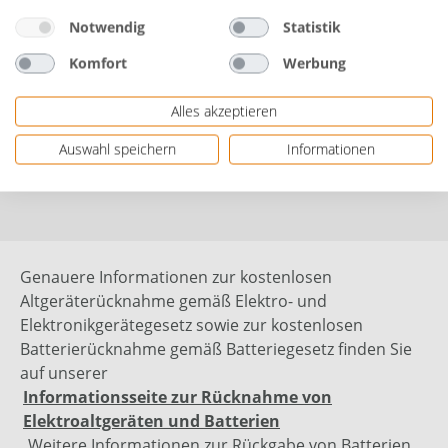
1 x Farbwanne 26 x 32 cm
Notwendig
Statistik
Herstellerinformationen: Ciret GmbH | Platz der
Republik 6 | 42107 Wuppertal, Deutschland | eMail:
Komfort
Werbung
info@ciret.eu | Herstellernr. 86955852
Alles akzeptieren
Auswahl speichern
Informationen
Bewertungen
Genauere Informationen zur kostenlosen
Altgeräterücknahme gemäß Elektro- und
Elektronikgerätegesetz sowie zur kostenlosen
Batterierücknahme gemäß Batteriegesetz finden Sie
auf unserer
Informationsseite zur Rücknahme von
Elektroaltgeräten und Batterien
. Weitere Informationen zur Rückgabe von Batterien