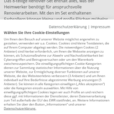
Das 8-teilige Renovier-Set enthält alles, was der
Heimwerker benötigt für anspruchsvolle
Renovierarbeiten. Mit den im Set enthaltenen
Farbrollern können kleine und große Flächen mühelos
gestrichen werden. Das Set enthält 2 Bügel sowie
Datenschutzerklärung
|
Impressum
insgesamt 4 Farbwalzen, 3 kleine und 1 große
Wählen Sie Ihre Cookie-Einstellungen
Farbwalze. Dazu gehört eine Farbwanne 26 x 32 cm mit
Um Ihnen den Besuch auf unserer Website möglichst angenehm zu
integrierter Abstreifvorrichtung, um ein gleichmäßiges
gestalten, verwenden wir u.a. Cookies. Cookies sind kleine Textdateien, die
auf Ihrem Computer abgelegt werden. Die notwendigen Cookies (2
Streichergebnis zu erreichen. Die Abdeckfolie 10 m²
Anbieter) sind hierbei erforderlich, um Ihnen die Webseite anzeigen zu
ermöglicht einen sauberen Arbeitsbereich.
können, als Schutzmaßnahme zur Abwehr und Nachvollziehbarkeit bei
Cyberangriffen und Betrugsversuchen oder um den Warenkorb
zwischenzuspeichern. Die einwilligungspflichtigen Cookie-Kategorien
8-teiliges Set: 2 Bügel, 4 Farbwalzen, 3 kleine und 1
dienen zur Sammlung statistischer Informationen über die Nutzung
große Farbwalze
unserer Website, zur Ermöglichung diverser Funktionen auf unserer
Website, die das Websiteerlebnis verbessern (3 Anbieter) und um Ihnen
individuell auf Ihre Bedürfnisse abgestimmte Werbung anzuzeigen (5
Farbroller-Bügel 10 cm und 18 cm
Anbieter). Sie können in alle Kategorien einwilligen („Alles akzeptieren“)
oder die Kategorien einzeln auswählen. Mit Hilfe von
3 x Farbwalzen PET Gelbfaden 10 cm
einwilligungspflichtigen Cookies legen wir auch Profile an und reichern
diese ggf. mit Informationen der Dienstleister, deren Datenverarbeitung
1 x Farbwalze PET Gelbfaden 18 cm
zum Teil außerhalb der EU/ des EWR stattfindet, an. Weitere Informationen
erhalten Sie über den Button „Informationen“ und unserer
1 x Abdeckfolie 10 m²
Datenschutzerklärung
.