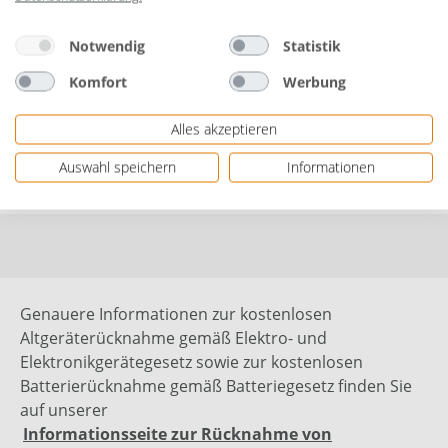
Stärke: 75 g/m²
Gewicht: 0,68 kg
Notwendig
Statistik
Herstellerinformationen: Ciret GmbH | Platz der
Komfort
Werbung
Republik 6 | 42107 Wuppertal, DEUTSCHLAND |
eMail: info@ciret.eu
Alles akzeptieren
Auswahl speichern
Informationen
Bewertungen
Genauere Informationen zur kostenlosen
Altgeräterücknahme gemäß Elektro- und
Elektronikgerätegesetz sowie zur kostenlosen
Batterierücknahme gemäß Batteriegesetz finden Sie
auf unserer
Informationsseite zur Rücknahme von