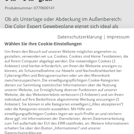
Produktnummer:
0779600141
Ob als Unterlage oder Abdeckung im Außenbereich:
Die Color Expert Gewebeplane eignet sich ideal als
Schutz vor Wasser und Schmutz. Das Material ist
Datenschutzerklärung
|
Impressum
besonders strapazierfähig und dadurch problemlos
Wählen Sie Ihre Cookie-Einstellungen
wiederverwendbar. Dank der integrierten Ösen kann
Um Ihnen den Besuch auf unserer Website möglichst angenehm zu
sie bei Bedarf z.B. mit Seilen befestigt werden und hat
gestalten, verwenden wir u.a. Cookies. Cookies sind kleine Textdateien, die
auf Ihrem Computer abgelegt werden. Die notwendigen Cookies (2
durch den verstärkten Rand einen perfekten Halt. Mit
Anbieter) sind hierbei erforderlich, um Ihnen die Webseite anzeigen zu
einer Fläche von 9 m² ist die Gewebeplane der perfekte
können, als Schutzmaßnahme zur Abwehr und Nachvollziehbarkeit bei
Cyberangriffen und Betrugsversuchen oder um den Warenkorb
Schutz für kleine Oberflächen.
zwischenzuspeichern. Die einwilligungspflichtigen Cookie-Kategorien
dienen zur Sammlung statistischer Informationen über die Nutzung
Inhalt: 9 m²
unserer Website, zur Ermöglichung diverser Funktionen auf unserer
Website, die das Websiteerlebnis verbessern (3 Anbieter) und um Ihnen
Zum Schutz vor Feuchtigkeit, für den Innen- und
individuell auf Ihre Bedürfnisse abgestimmte Werbung anzuzeigen (5
Anbieter). Sie können in alle Kategorien einwilligen („Alles akzeptieren“)
Außenbereich
oder die Kategorien einzeln auswählen. Mit Hilfe von
einwilligungspflichtigen Cookies legen wir auch Profile an und reichern
Farbe: grün
diese ggf. mit Informationen der Dienstleister, deren Datenverarbeitung
zum Teil außerhalb der EU/ des EWR stattfindet, an. Weitere Informationen
Maße: 1,5 x 6 m (B x L)
erhalten Sie über den Button „Informationen“ und unserer
Datenschutzerklärung
.