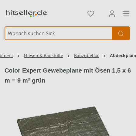
alt springen
timent
Fliesen & Baustoffe
Bauzubehör
Abdeckplan
Color Expert Gewebeplane mit Ösen 1,5 x 6
m = 9 m² grün