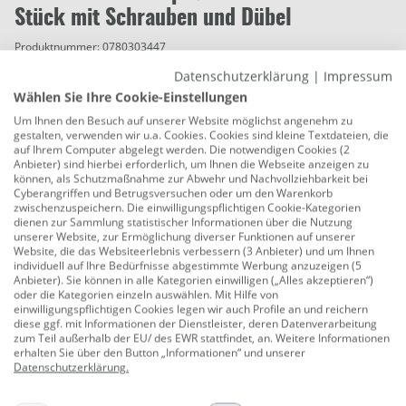
Stück mit Schrauben und Dübel
Produktnummer:
0780303447
Datenschutzerklärung
|
Impressum
unsichtbare Leistenbefestigung
Wählen Sie Ihre Cookie-Einstellungen
schnelle Montage
Um Ihnen den Besuch auf unserer Website möglichst angenehm zu
gestalten, verwenden wir u.a. Cookies. Cookies sind kleine Textdateien, die
perfekter Abschluß
auf Ihrem Computer abgelegt werden. Die notwendigen Cookies (2
Anbieter) sind hierbei erforderlich, um Ihnen die Webseite anzeigen zu
keine Schrauben und Kleben der passenden
können, als Schutzmaßnahme zur Abwehr und Nachvollziehbarkeit bei
Cyberangriffen und Betrugsversuchen oder um den Warenkorb
Laminat- / Parkettleisten
zwischenzuspeichern. Die einwilligungspflichtigen Cookie-Kategorien
dienen zur Sammlung statistischer Informationen über die Nutzung
justierbar durch längliches Schraubenloch
unserer Website, zur Ermöglichung diverser Funktionen auf unserer
Website, die das Websiteerlebnis verbessern (3 Anbieter) und um Ihnen
Lieferumfang: 30 Stück inklusive Schrauben und
individuell auf Ihre Bedürfnisse abgestimmte Werbung anzuzeigen (5
Dübel
Anbieter). Sie können in alle Kategorien einwilligen („Alles akzeptieren“)
oder die Kategorien einzeln auswählen. Mit Hilfe von
Herstellerinformationen: Classen Gruppe | Werner-
einwilligungspflichtigen Cookies legen wir auch Profile an und reichern
diese ggf. mit Informationen der Dienstleister, deren Datenverarbeitung
von-Siemens-Str. 18-20 | 56759 Kaisersesch,
zum Teil außerhalb der EU/ des EWR stattfindet, an. Weitere Informationen
Deutschland | eMail: info@classen.de
erhalten Sie über den Button „Informationen“ und unserer
Datenschutzerklärung
.