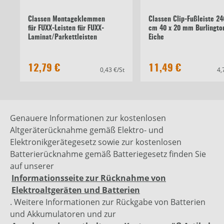
Classen Montageklemmen
Classen Clip-Fußleiste 24
für FUXX-Leisten für FUXX-
cm 40 x 20 mm Burlingto
Laminat/Parkettleisten
Eiche
12,79 €
11,49 €
0,43 €/St
4,
Genauere Informationen zur kostenlosen
Altgeräterücknahme gemäß Elektro- und
Elektronikgerätegesetz sowie zur kostenlosen
Batterierücknahme gemäß Batteriegesetz finden Sie
auf unserer
Informationsseite zur Rücknahme von
Elektroaltgeräten und Batterien
. Weitere Informationen zur Rückgabe von Batterien
und Akkumulatoren und zur