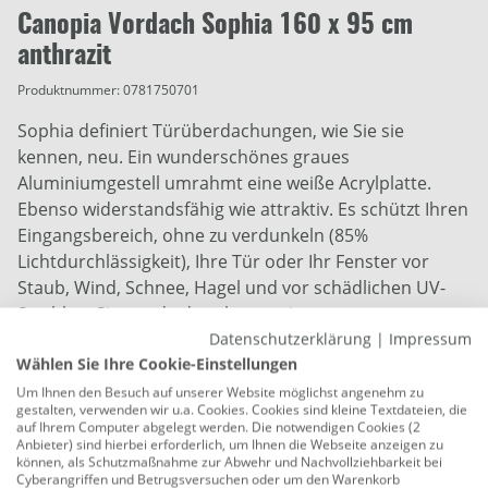
Canopia Vordach Sophia 160 x 95 cm
anthrazit
Produktnummer:
0781750701
Sophia definiert Türüberdachungen, wie Sie sie
kennen, neu. Ein wunderschönes graues
Aluminiumgestell umrahmt eine weiße Acrylplatte.
Ebenso widerstandsfähig wie attraktiv. Es schützt Ihren
Eingangsbereich, ohne zu verdunkeln (85%
Lichtdurchlässigkeit), Ihre Tür oder Ihr Fenster vor
Staub, Wind, Schnee, Hagel und vor schädlichen UV-
Strahlen. Sie wurde dazu konstruiert rauen
Datenschutzerklärung
|
Impressum
Wetterbedingungen standzuhalten und das über Jahre
Wählen Sie Ihre Cookie-Einstellungen
hinweg. Die äußerst belastbare Türmarkise ist einfach
zu montieren. Das Schraubenlose System verhindert
Um Ihnen den Besuch auf unserer Website möglichst angenehm zu
gestalten, verwenden wir u.a. Cookies. Cookies sind kleine Textdateien, die
das Eindringen von Tau und Regen.
auf Ihrem Computer abgelegt werden. Die notwendigen Cookies (2
Anbieter) sind hierbei erforderlich, um Ihnen die Webseite anzeigen zu
Breite: 160 cm
können, als Schutzmaßnahme zur Abwehr und Nachvollziehbarkeit bei
Cyberangriffen und Betrugsversuchen oder um den Warenkorb