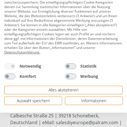
zwischenzuspeichern. Die einwilligungspflichtigen Cookie-Kategorien
Ausladung: 95 cm
dienen zur Sammlung statistischer Informationen über die Nutzung
unserer Website, zur Ermöglichung diverser Funktionen auf unserer
Höhe: 17 cm
Website, die das Websiteerlebnis verbessern (3 Anbieter) und um Ihnen
individuell auf Ihre Bedürfnisse abgestimmte Werbung anzuzeigen (5
Material Träger: Aluminium
Anbieter). Sie können in alle Kategorien einwilligen („Alles akzeptieren“)
oder die Kategorien einzeln auswählen. Mit Hilfe von
Oberfläche: pulverbeschichtet
einwilligungspflichtigen Cookies legen wir auch Profile an und reichern
diese ggf. mit Informationen der Dienstleister, deren Datenverarbeitung
Farbe: anthrazit
zum Teil außerhalb der EU/ des EWR stattfindet, an. Weitere Informationen
erhalten Sie über den Button „Informationen“ und unserer
Material Eindeckung: Acrylplatten
Datenschutzerklärung
.
Optik Glas: Kristall
Notwendig
Statistik
Windlast: 120 km/h
Komfort
Werbung
Schneelast: 180 kg/m²
Gewicht: 23 kg
Alles akzeptieren
Weitere Eigenschaften: langlebig, stabil
Auswahl speichern
Informationen
Herstellerinformationen: Palram DE GmbH |
Calbesche Straße 25 | 39218 Schonebeck,
Deutschland | eMail: salesdiyeurope@palram.com |