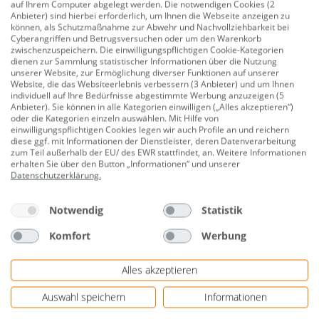
auf Ihrem Computer abgelegt werden. Die notwendigen Cookies (2
225x235 cm, grau
Anbieter) sind hierbei erforderlich, um Ihnen die Webseite anzeigen zu
können, als Schutzmaßnahme zur Abwehr und Nachvollziehbarkeit bei
Produktnummer:
0691251708
Cyberangriffen und Betrugsversuchen oder um den Warenkorb
zwischenzuspeichern. Die einwilligungspflichtigen Cookie-Kategorien
dienen zur Sammlung statistischer Informationen über die Nutzung
Das Moskitonetz passend zum Pavillon Roma. Die
unserer Website, zur Ermöglichung diverser Funktionen auf unserer
Vorrichtung ist lichtdurchlässig, bietet aber trotzdem
Website, die das Websiteerlebnis verbessern (3 Anbieter) und um Ihnen
individuell auf Ihre Bedürfnisse abgestimmte Werbung anzuzeigen (5
ausreichend Schutz gegen Mücken.
Anbieter). Sie können in alle Kategorien einwilligen („Alles akzeptieren“)
oder die Kategorien einzeln auswählen. Mit Hilfe von
Aufstellmaß: 225 x 235 cm (B x T)
einwilligungspflichtigen Cookies legen wir auch Profile an und reichern
diese ggf. mit Informationen der Dienstleister, deren Datenverarbeitung
Speziell angefertigt für Pavillon Roma und Monaco
zum Teil außerhalb der EU/ des EWR stattfindet, an. Weitere Informationen
erhalten Sie über den Button „Informationen“ und unserer
von Param
Datenschutzerklärung
.
Material Bezug: 100% Polyester
Notwendig
Statistik
Einfache Anbringung des Netzes
Komfort
Werbung
Clips zur Befestigung am Pavillon bereits vorhanden
Inkl. Montagematerial
Alles akzeptieren
Waschmaschinenfest & UV-resistent
Auswahl speichern
Informationen
Farbe: grau