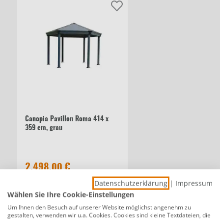
Canopia Pavillon Roma 414 x
359 cm, grau
2.498,00 €
Datenschutzerklärung
|
Impressum
Wählen Sie Ihre Cookie-Einstellungen
Beschreibung
Um Ihnen den Besuch auf unserer Website möglichst angenehm zu
gestalten, verwenden wir u.a. Cookies. Cookies sind kleine Textdateien, die
Canopia Pavillon Roma Moskitonetz