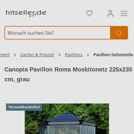
alt springen
Element überspringen
iment
Garten & Freizeit
Pavillons
Pavillon-Seitenteile
Canopia Pavillon Roma Moskitonetz 225x235
cm, grau
Versandkostenfrei