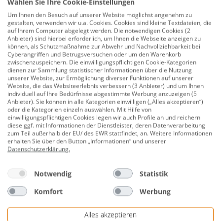
Wählen Sie Ihre Cookie-Einstellungen
Ca dei Frati Weißwein Lugana trocken
Um Ihnen den Besuch auf unserer Website möglichst angenehm zu
Italien 1 x 0,75 L
gestalten, verwenden wir u.a. Cookies. Cookies sind kleine Textdateien, die
auf Ihrem Computer abgelegt werden. Die notwendigen Cookies (2
Produktnummer:
0642011616
Anbieter) sind hierbei erforderlich, um Ihnen die Webseite anzeigen zu
können, als Schutzmaßnahme zur Abwehr und Nachvollziehbarkeit bei
Ein Meisterstück aus der Lugana-Region, geprägt von
Cyberangriffen und Betrugsversuchen oder um den Warenkorb
zwischenzuspeichern. Die einwilligungspflichtigen Cookie-Kategorien
erlesener Eleganz und einem harmonischen Bouquet.
dienen zur Sammlung statistischer Informationen über die Nutzung
Dieser Wein spiegelt die Essenz des Terroirs wider und
unserer Website, zur Ermöglichung diverser Funktionen auf unserer
Website, die das Websiteerlebnis verbessern (3 Anbieter) und um Ihnen
verwöhnt den Gaumen mit subtilen Fruchtnoten.
individuell auf Ihre Bedürfnisse abgestimmte Werbung anzuzeigen (5
Anbieter). Sie können in alle Kategorien einwilligen („Alles akzeptieren“)
Herkunftsland: Italien/Lombardei
oder die Kategorien einzeln auswählen. Mit Hilfe von
einwilligungspflichtigen Cookies legen wir auch Profile an und reichern
Alkoholgehalt: 13 % Volumen
diese ggf. mit Informationen der Dienstleister, deren Datenverarbeitung
zum Teil außerhalb der EU/ des EWR stattfindet, an. Weitere Informationen
Rebsorte: Trebbiano di Lugana
erhalten Sie über den Button „Informationen“ und unserer
Datenschutzerklärung
.
Geschmacksrichtung: trocken
Notwendig
Statistik
Charakteristik: fruchtig
Inhalt: 0,75 Liter
Komfort
Werbung
Trinktemperatur: 8 - 10 °C
Alles akzeptieren