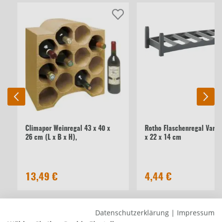
Climapor Weinregal 43 x 40 x
Rotho Flaschenregal Vario
26 cm (L x B x H),
x 22 x 14 cm
13,49 €
4,44 €
Beschreibung
Datenschutzerklärung
|
Impressum