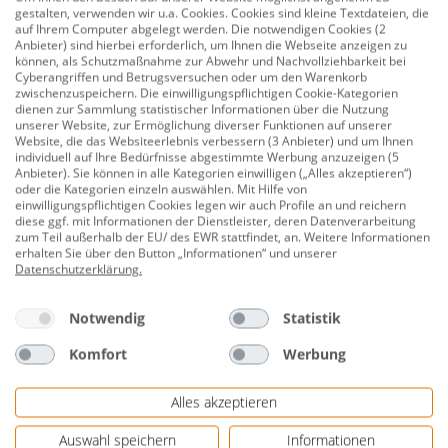
gestalten, verwenden wir u.a. Cookies. Cookies sind kleine Textdateien, die
Unebenheiten im Boden. Die Hubhöhe ist von 9-16 mm
auf Ihrem Computer abgelegt werden. Die notwendigen Cookies (2
verstellbar und bietet daher individuelle
Anbieter) sind hierbei erforderlich, um Ihnen die Webseite anzeigen zu
können, als Schutzmaßnahme zur Abwehr und Nachvollziehbarkeit bei
Einstellmöglichkeiten.
Cyberangriffen und Betrugsversuchen oder um den Warenkorb
zwischenzuspeichern. Die einwilligungspflichtigen Cookie-Kategorien
Hubhöhe 9-16 mm
dienen zur Sammlung statistischer Informationen über die Nutzung
unserer Website, zur Ermöglichung diverser Funktionen auf unserer
vermessingt
Website, die das Websiteerlebnis verbessern (3 Anbieter) und um Ihnen
individuell auf Ihre Bedürfnisse abgestimmte Werbung anzuzeigen (5
Herstellerinformationen: BURG-WÄCHTER KG |
Anbieter). Sie können in alle Kategorien einwilligen („Alles akzeptieren“)
oder die Kategorien einzeln auswählen. Mit Hilfe von
Altenhofer Weg 15 | 58300 Wetter, Deutschland |
einwilligungspflichtigen Cookies legen wir auch Profile an und reichern
eMail: info@burg.biz | Herstellernr. THM 68 SB
diese ggf. mit Informationen der Dienstleister, deren Datenverarbeitung
zum Teil außerhalb der EU/ des EWR stattfindet, an. Weitere Informationen
erhalten Sie über den Button „Informationen“ und unserer
Datenschutzerklärung
.
Bewertungen
Notwendig
Statistik
Komfort
Werbung
Alles akzeptieren
Genauere Informationen zur kostenlosen
Altgeräterücknahme gemäß Elektro- und
Auswahl speichern
Informationen