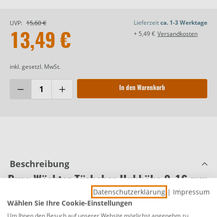
15,60 €
Lieferzeit
ca. 1-3 Werktage
UVP:
+ 5,49 €
Versandkosten
13,49 €
inkl. gesetzl. MwSt.
In den Warenkorb
Beschreibung
Burg Wächter Türheber Hubhöhe 9-16 mm
Datenschutzerklärung
|
Impressum
Produktnummer:
0763121119
Wählen Sie Ihre Cookie-Einstellungen
Der Türheber THM 68 überwindet spielerisch kleine
Um Ihnen den Besuch auf unserer Website möglichst angenehm zu