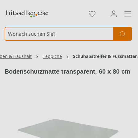
alt springen
Element überspringen
rben & Haushalt
Teppiche
Schuhabstreifer & Fussmatten
Bodenschutzmatte transparent, 60 x 80 cm
3 Ausführungen