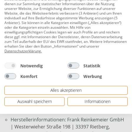
Beschreibung
dienen zur Sammlung statistischer Informationen über die Nutzung
unserer Website, zur Ermöglichung diverser Funktionen auf unserer
Website, die das Websiteerlebnis verbessern (3 Anbieter) und um Ihnen
Bodenschutzmatte transparent, 60 x 80
individuell auf Ihre Bedürfnisse abgestimmte Werbung anzuzeigen (5
cm
Anbieter). Sie können in alle Kategorien einwilligen („Alles akzeptieren“)
oder die Kategorien einzeln auswählen. Mit Hilfe von
einwilligungspflichtigen Cookies legen wir auch Profile an und reichern
Produktnummer:
0795750631
diese ggf. mit Informationen der Dienstleister, deren Datenverarbeitung
zum Teil außerhalb der EU/ des EWR stattfindet, an. Weitere Informationen
Diese Bodenschutzmatte legt sich wie ein Schutzfilm
erhalten Sie über den Button „Informationen“ und unserer
über Fliesen, Parkett-, Laminat- oder Dielenböden und
Datenschutzerklärung
.
ist dabei besonders stark in ihrer Wirkung.
Notwendig
Statistik
Maß: 60 x 80 cm
Komfort
Werbung
Farbe: transparent
Material: 100 % Polyethylen
Alles akzeptieren
extrem belastbar
Auswahl speichern
Informationen
bruch- und reißfest
Herstellerinformationen: Frank Reinkemeier GmbH
| Westerwieher Straße 198 | 33397 Rietberg,