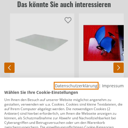
Das könnte Sie auch interessieren
Datenschutzerklärung
|
Impressum
Bodenschutzmatte
Bodenschutzmatte
transparent, 74 x 120 cm
transparent, 90 x 120 cm
Wählen Sie Ihre Cookie-Einstellungen
Um Ihnen den Besuch auf unserer Website möglichst angenehm zu
gestalten, verwenden wir u.a. Cookies. Cookies sind kleine Textdateien, die
auf Ihrem Computer abgelegt werden. Die notwendigen Cookies (2
Anbieter) sind hierbei erforderlich, um Ihnen die Webseite anzeigen zu
34,99 €
38,99 €
können, als Schutzmaßnahme zur Abwehr und Nachvollziehbarkeit bei
Cyberangriffen und Betrugsversuchen oder um den Warenkorb
zwischenzuspeichern. Die einwilligungspflichtigen Cookie-Kategorien