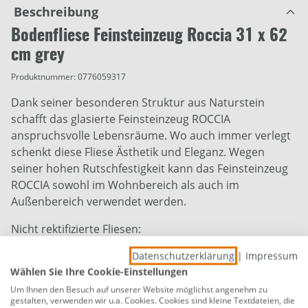
Beschreibung
Bodenfliese Feinsteinzeug Roccia 31 x 62
cm grey
Produktnummer:
0776059317
Dank seiner besonderen Struktur aus Naturstein
schafft das glasierte Feinsteinzeug ROCCIA
anspruchsvolle Lebensräume. Wo auch immer verlegt
schenkt diese Fliese Ästhetik und Eleganz. Wegen
seiner hohen Rutschfestigkeit kann das Feinsteinzeug
ROCCIA sowohl im Wohnbereich als auch im
Außenbereich verwendet werden.
Nicht rektifizierte Fliesen:
Beim Herstellungsprozess von nicht-rektifizierten
Datenschutzerklärung
|
Impressum
Fliesen wie dieser kann es während des Brennvorgangs
Wählen Sie Ihre Cookie-Einstellungen
zur Schrumpfung des Produktes kommen. Daraus
Um Ihnen den Besuch auf unserer Website möglichst angenehm zu
können leichte Abweichungen in Maß sowie
gestalten, verwenden wir u.a. Cookies. Cookies sind kleine Textdateien, die