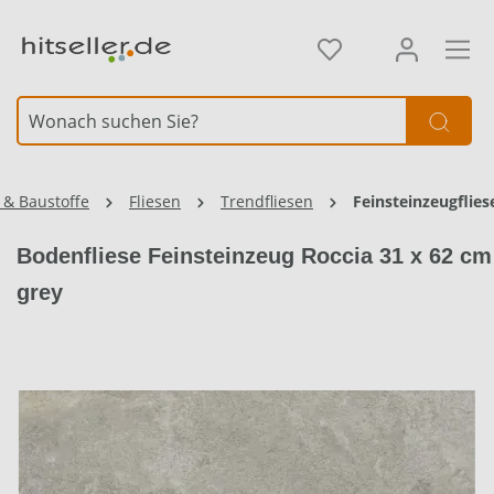
alt springen
Element überspringen
 & Baustoffe
Fliesen
Trendfliesen
Feinsteinzeugflies
Bodenfliese Feinsteinzeug Roccia 31 x 62 cm
grey