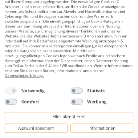
Kartoninhalt folgen.
auf Ihrem Computer abgelegt werden. Die notwendigen Cookies (2
Anbieter) sind hierbei erforderlich, um Ihnen die Webseite anzeigen zu
Nicht-rektifizierte Fliesen sollten mit einer Mindestfuge
können, als Schutzmaßnahme zur Abwehr und Nachvollziehbarkeit bei
von 5 mm verlegt werden.
Cyberangriffen und Betrugsversuchen oder um den Warenkorb
zwischenzuspeichern. Die einwilligungspflichtigen Cookie-Kategorien
dienen zur Sammlung statistischer Informationen über die Nutzung
Hinweis zum Onlinekauf von Fliesen:
unserer Website, zur Ermöglichung diverser Funktionen auf unserer
Wir sind beim Fliesenversand stets bemüht, Fliesen mit
Website, die das Websiteerlebnis verbessern (3 Anbieter) und um Ihnen
individuell auf Ihre Bedürfnisse abgestimmte Werbung anzuzeigen (5
gleicher Chargen-Nummer zu versenden. Bitte achten
Anbieter). Sie können in alle Kategorien einwilligen („Alles akzeptieren“)
Sie dennoch darauf, Fliesen aus mehreren Kartons zu
oder die Kategorien einzeln auswählen. Mit Hilfe von
einwilligungspflichtigen Cookies legen wir auch Profile an und reichern
mischen, um ein einheitliches und homogenes
diese ggf. mit Informationen der Dienstleister, deren Datenverarbeitung
Gesamtbild zu erhalten. Des Weiteren sollten Fliesen
zum Teil außerhalb der EU/ des EWR stattfindet, an. Weitere Informationen
erhalten Sie über den Button „Informationen“ und unserer
immer vor der Verlegung geprüft werden.
Datenschutzerklärung
.
Material und Werkzeug zur Verlegung Ihrer Fliese
Notwendig
Statistik
finden Sie im Sortiment.
Komfort
Werbung
Einsatzbereich: Innen und Außen
Verlegebereich: Boden und Wand
Alles akzeptieren
Material: Feinsteinzeug
Auswahl speichern
Informationen
Farbton: grau