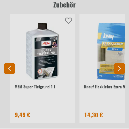
Zubehör
MEM Super Tiefgrund 1 l
Knauf Flexkleber Extra 5 k
9,49 €
14,30 €
2,