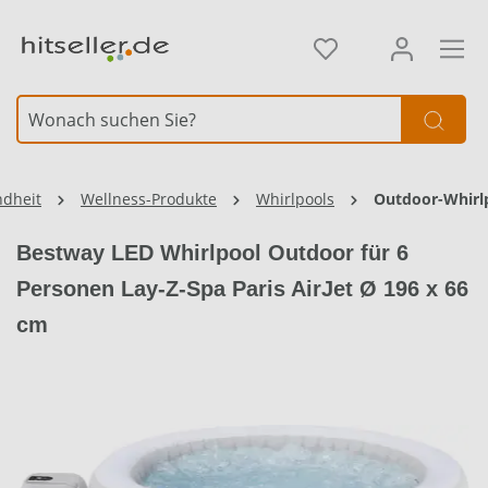
alt springen
Element überspringen
ndheit
Wellness-Produkte
Whirlpools
Outdoor-Whirl
Bestway LED Whirlpool Outdoor für 6
Personen Lay-Z-Spa Paris AirJet Ø 196 x 66
cm