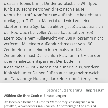
dieses Erlebnis bringt Dir der aufblasbare Whirlpool
für bis zu sechs Personen direkt nach Hause.
Robustheit trifft Komfort: Die Außenhülle besteht aus
dreilagigem TriTech -Material und wird von einer
stabilen Innenträgerkonstruktion gestützt, sodass sich
der Pool auch bei voller Wasserkapazität von 908
Litern bzw. einem Füllgewicht von 938 Kilogramm nicht
verformt. Mit einem Außendurchmesser von 196
Zentimetern und einem Innenmaß von 148
Zentimetern hast Du reichlich Platz, um mit Freunden
oder Familie zu entspannen. Der Boden in
Kieselmosaik-Optik sieht nicht nur edel aus, sondern
fühlt sich unter Deinen Füßen auch angenehm weich
an. Ganzjährige Nutzung dank Heiz- und Filtersystem:
Damit Dein Outdoor-Whirlpool das ganze Jahr über
einsatzbereit bleibt, arbeitet eine
Datenschutzerklärung
|
Impressum
Hochleistungsheizung mit 2.050 Watt und einer
Wählen Sie Ihre Cookie-Einstellungen
Aufheizrate von 1,5 bis 2 Grad pro Stunde. Die
Um Ihnen den Besuch auf unserer Website möglichst angenehm zu
gestalten, verwenden wir u.a. Cookies. Die notwendigen Cookies sind
integrierte Frostwächter-Technologie startet