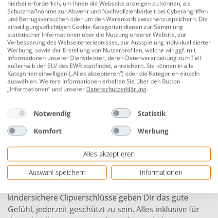
hierbei erforderlich, um Ihnen die Webseite anzeigen zu können, als
automatisch, sobald die Wassertemperatur auf sechs
Schutzmaßnahme zur Abwehr und Nachvollziehbarkeit bei Cyberangriffen
und Betrugsversuchen oder um den Warenkorb zwischenzuspeichern. Die
Grad fällt, und schützt das System zuverlässig vor dem
einwilligungspflichtigen Cookie-Kategorien dienen zur Sammlung
Einfrieren. Ein Kartuschenfiltersystem mit 1.325 Liter
statistischer Informationen über die Nutzung unserer Website, zur
Verbesserung des Webseitenerlebnisses, zur Ausspielung individualisierter
Durchfluss pro Stunde sorgt dauerhaft für
Werbung, sowie der Erstellung von Nutzerprofilen, welche wir ggf. mit
kristallklares Wasser, während der programmierbare
Informationen unserer Dienstleister, deren Datenverarbeitung zum Teil
außerhalb der EU/ des EWR stattfindet, anreichern. Sie können in alle
Energiespartimer Dir erlaubt, die Heizung bis zu 40
Kategorien einwilligen („Alles akzeptieren“) oder die Kategorien einzeln
Tage im Voraus zu planen – so nutzt Du Strom bewusst
auswählen. Weitere Informationen erhalten Sie über den Button
„Informationen“ und unserer
Datenschutzerklärung
.
und sparst bares Geld. Komfortable Bedienung & hohe
Sicherheit: Das hochklappbare Bedienfeld lässt sich
Notwendig
Statistik
bequem aus dem Wasser heraus steuern, die
Luftbefüllung erfolgt per Knopfdruck über die
Komfort
Werbung
Pumpeneinheit, und dank integrierter Tragegriffe
sowie Gartenschlauchadapter ist der Auf- und Abbau
Alles akzeptieren
komplett werkzeugfrei. GS-Zertifizierung durch den
Auswahl speichern
Informationen
TÜV Rheinland, Erdungserkennungssystem,
Personenschutzschalter, Tastensperre und
kindersichere Clipverschlüsse geben Dir das gute
Gefühl, jederzeit geschützt zu sein. Alles inklusive für