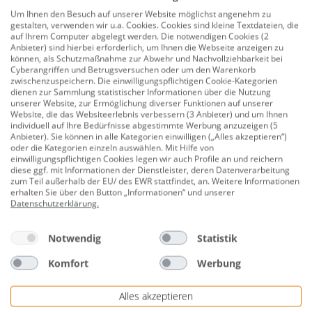
Wandhalterung inklusive, Anschluss steckerfertig an
Um Ihnen den Besuch auf unserer Website möglichst angenehm zu
gestalten, verwenden wir u.a. Cookies. Cookies sind kleine Textdateien, die
230 V, optional auch freistehend mit Standfüßen und
auf Ihrem Computer abgelegt werden. Die notwendigen Cookies (2
erweiterbar um eine Raum- oder SmartHome-
Anbieter) sind hierbei erforderlich, um Ihnen die Webseite anzeigen zu
können, als Schutzmaßnahme zur Abwehr und Nachvollziehbarkeit bei
Steuerung.
Cyberangriffen und Betrugsversuchen oder um den Warenkorb
zwischenzuspeichern. Die einwilligungspflichtigen Cookie-Kategorien
Für innen
dienen zur Sammlung statistischer Informationen über die Nutzung
unserer Website, zur Ermöglichung diverser Funktionen auf unserer
Max. Wärmeleistung : 1200 Watt
Website, die das Websiteerlebnis verbessern (3 Anbieter) und um Ihnen
individuell auf Ihre Bedürfnisse abgestimmte Werbung anzuzeigen (5
Anbieter). Sie können in alle Kategorien einwilligen („Alles akzeptieren“)
Farbe: weiß, Spiegel
oder die Kategorien einzeln auswählen. Mit Hilfe von
einwilligungspflichtigen Cookies legen wir auch Profile an und reichern
Steckdose 230V
diese ggf. mit Informationen der Dienstleister, deren Datenverarbeitung
zum Teil außerhalb der EU/ des EWR stattfindet, an. Weitere Informationen
Moderne Infrarot-Carbonheiztechnologie
erhalten Sie über den Button „Informationen“ und unserer
Datenschutzerklärung
.
Schnelle Wärmewirkung durch
Strahlungswärmeenergien
Notwendig
Statistik
Edle Glasfront – zeitloses und elegantes Design
Komfort
Werbung
Maße: 60 x 120 x 3 cm (B x H x T)
Alles akzeptieren
Gewicht: ca. 18,9 kg