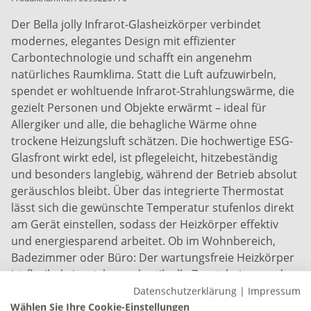
Der Bella jolly Infrarot-Glasheizkörper verbindet
modernes, elegantes Design mit effizienter
Carbontechnologie und schafft ein angenehm
natürliches Raumklima. Statt die Luft aufzuwirbeln,
spendet er wohltuende Infrarot-Strahlungswärme, die
gezielt Personen und Objekte erwärmt – ideal für
Allergiker und alle, die behagliche Wärme ohne
trockene Heizungsluft schätzen. Die hochwertige ESG-
Glasfront wirkt edel, ist pflegeleicht, hitzebeständig
und besonders langlebig, während der Betrieb absolut
geräuschlos bleibt. Über das integrierte Thermostat
lässt sich die gewünschte Temperatur stufenlos direkt
am Gerät einstellen, sodass der Heizkörper effektiv
und energiesparend arbeitet. Ob im Wohnbereich,
Badezimmer oder Büro: Der wartungsfreie Heizkörper
ist flexibel einsetzbar – als stilvolle Zusatzheizung oder
als vollwertige Wärmequelle in gut gedämmten
Datenschutzerklärung
|
Impressum
Räumen. Die Montage ist unkompliziert:
Wählen Sie Ihre Cookie-Einstellungen