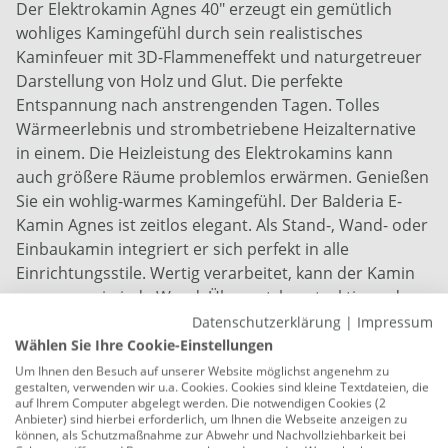
Der Elektrokamin Agnes 40" erzeugt ein gemütlich
wohliges Kamingefühl durch sein realistisches
Kaminfeuer mit 3D-Flammeneffekt und naturgetreuer
Darstellung von Holz und Glut. Die perfekte
Entspannung nach anstrengenden Tagen. Tolles
Wärmeerlebnis und strombetriebene Heizalternative
in einem. Die Heizleistung des Elektrokamins kann
auch größere Räume problemlos erwärmen. Genießen
Sie ein wohlig-warmes Kamingefühl. Der Balderia E-
Kamin Agnes ist zeitlos elegant. Als Stand-, Wand- oder
Einbaukamin integriert er sich perfekt in alle
Einrichtungsstile. Wertig verarbeitet, kann der Kamin
passgenau in jede Wand, Überputzkonstruktion oder
Media Wall eingearbeitet werden oder steht sicher auf
Datenschutzerklärung
|
Impressum
unterschiedlichen Untergründen.
Wählen Sie Ihre Cookie-Einstellungen
Um Ihnen den Besuch auf unserer Website möglichst angenehm zu
Maße: 33 x 102 x 10,5 cm (H x B x T)
gestalten, verwenden wir u.a. Cookies. Cookies sind kleine Textdateien, die
auf Ihrem Computer abgelegt werden. Die notwendigen Cookies (2
Fenstergröße: 91 x 16,9 cm (H x B)
Anbieter) sind hierbei erforderlich, um Ihnen die Webseite anzeigen zu
können, als Schutzmaßnahme zur Abwehr und Nachvollziehbarkeit bei