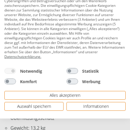
Heizstufen: 2 Stufen
Cyberangriffen und Betrugsversuchen oder um den Warenkorb
zwischenzuspeichern. Die einwilligungspflichtigen Cookie-Kategorien
dienen zur Sammlung statistischer Informationen über die Nutzung
Raumheizvermögen: ca. 45 m²
unserer Website, zur Ermöglichung diverser Funktionen auf unserer
Website, die das Websiteerlebnis verbessern (3 Anbieter) und um Ihnen
Material: MDF
individuell auf Ihre Bedürfnisse abgestimmte Werbung anzuzeigen (5
Anbieter). Sie können in alle Kategorien einwilligen („Alles akzeptieren“)
Farbe: schwarz
oder die Kategorien einzeln auswählen. Mit Hilfe von
einwilligungspflichtigen Cookies legen wir auch Profile an und reichern
Heizleistung: 1000/1800 Watt
diese ggf. mit Informationen der Dienstleister, deren Datenverarbeitung
zum Teil außerhalb der EU/ des EWR stattfindet, an. Weitere Informationen
Netzspannung: 220 - 240 V, 50 Hz
erhalten Sie über den Button „Informationen“ und unserer
Datenschutzerklärung
.
Kabellänge: ca. 1,7 m
Montage: 3-in-1 - Stand-, Wand- oder Einbaukamin
Notwendig
Statistik
Ausstattung: 3-in-1-Kamin mit Fernbedienung,
Komfort
Werbung
Thermostat, Montagematerial
Alles akzeptieren
Funktionen: 3D-Flammeneffekt in 9 verschiedenen
Flammenbildern, Starkes Heizsystem, Timer,
Auswahl speichern
Informationen
Adaptive, Startsteuerung, Open-Window-Detection,
Überhitzungsschutz
Gewicht: 13,2 kg