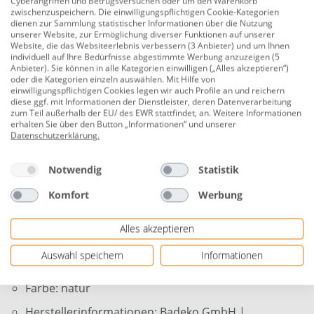
Cyberangriffen und Betrugsversuchen oder um den Warenkorb
Badeko Haus Zuhause 40 x 25 cm natur
zwischenzuspeichern. Die einwilligungspflichtigen Cookie-Kategorien
dienen zur Sammlung statistischer Informationen über die Nutzung
unserer Website, zur Ermöglichung diverser Funktionen auf unserer
Produktnummer:
0660459562
Website, die das Websiteerlebnis verbessern (3 Anbieter) und um Ihnen
individuell auf Ihre Bedürfnisse abgestimmte Werbung anzuzeigen (5
Verleihen Sie Ihrem Zuhause einen Hauch von Eleganz
Anbieter). Sie können in alle Kategorien einwilligen („Alles akzeptieren“)
und Stil mit unserer einzigartigen Metall- und
oder die Kategorien einzeln auswählen. Mit Hilfe von
einwilligungspflichtigen Cookies legen wir auch Profile an und reichern
Holzdekorationen, die mit größter Sorgfalt und Liebe
diese ggf. mit Informationen der Dienstleister, deren Datenverarbeitung
zum Detail in Deutschland hergestellt wird. Bitte
zum Teil außerhalb der EU/ des EWR stattfindet, an. Weitere Informationen
erhalten Sie über den Button „Informationen“ und unserer
beachten Sie, dass Rost abfärben kann. Um mögliche
Datenschutzerklärung
.
Flecken auf Oberflächen zu vermeiden, empfehlen wir,
die Metalldekoration in Bereichen zu platzieren, die vor
Notwendig
Statistik
starker Feuchtigkeit geschützt sind. Einzigartige Patina:
Der Rostprozess verleiht jeder Dekoration ein
Komfort
Werbung
besonderes, individuelles Aussehen.
Alles akzeptieren
Maße: 40 x 25 cm (H x B)
Auswahl speichern
Informationen
Material: Holz
Farbe: natur
Herstellerinformationen: Badeko GmbH |