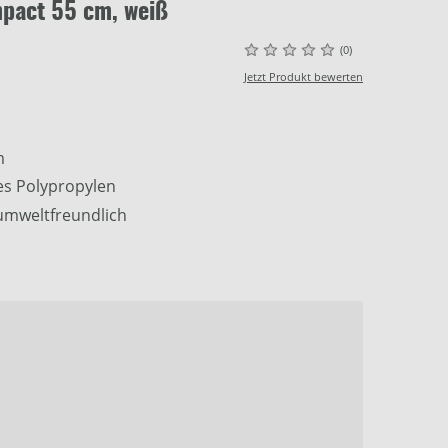
pact 55 cm, weiß
(0)
Jetzt Produkt bewerten
m
es Polypropylen
umweltfreundlich