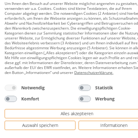
Um Ihnen den Besuch auf unserer Website möglichst angenehm zu gestalten,
geeignet sind. Das Ausgussbecken "Compact" ist 55
verwenden wir u.a. Cookies. Cookies sind kleine Textdateien, die auf Ihrem
Spritzschutz.
Computer abgelegt werden. Die notwendigen Cookies (2 Anbieter) sind hierbe
erforderlich, um Ihnen die Webseite anzeigen zu können, als Schutzmaßnahm
Abwehr und Nachvollziehbarkeit bei Cyberangriffen und Betrugsversuchen o
Farbe: weiß
den Warenkorb zwischenzuspeichern. Die einwilligungspflichtigen Cookie-
Kategorien dienen zur Sammlung statistischer Informationen über die Nutzun
Maß: 39,5 x 55 x 34,5 cm
unserer Website, zur Ermöglichung diverser Funktionen auf unserer Website, 
das Websiteerlebnis verbessern (3 Anbieter) und um Ihnen individuell auf Ihre
Material: durchgefärbtes Polypropylen
Bedürfnisse abgestimmte Werbung anzuzeigen (5 Anbieter). Sie können in all
Kategorien einwilligen („Alles akzeptieren“) oder die Kategorien einzeln ausw
Langlebig, robust und umweltfreundlich
Mit Hilfe von einwilligungspflichtigen Cookies legen wir auch Profile an und re
diese ggf. mit Informationen der Dienstleister, deren Datenverarbeitung zum 
Für den Einsatz in Garage, Keller,
außerhalb der EU/ des EWR stattfindet, an. Weitere Informationen erhalten Si
den Button „Informationen“ und unserer
Datenschutzerklärung
.
Resistent gegen im Haushalt anfallende
Notwendig
Statistik
Schlagfest, temperatur- und UV-beständig
Komfort
Werbung
Rückwand mit hohem Spritzschutz und nützliche
Vorbereitet für die Montage von Standardarma
Alles akzeptieren
Herstellerinformationen: Marley Deutschland Gm
Auswahl speichern
Informationen
305417