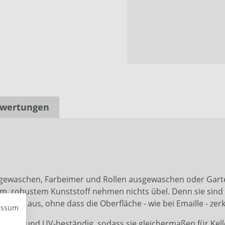
wertungen
 gewaschen, Farbeimer und Rollen ausgewaschen oder Gart
m, robustem Kunststoff nehmen nichts übel. Denn sie sind 
äge aus, ohne dass die Oberfläche - wie bei Emaille - zerkr
essum
rungs- und UV-beständig, sodass sie gleichermaßen für Kel