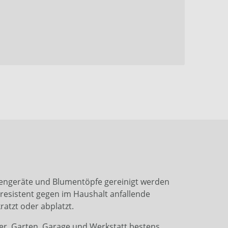
engeräte und Blumentöpfe gereinigt werden
resistent gegen im Haushalt anfallende
atzt oder abplatzt.
ler, Garten, Garage und Werkstatt bestens