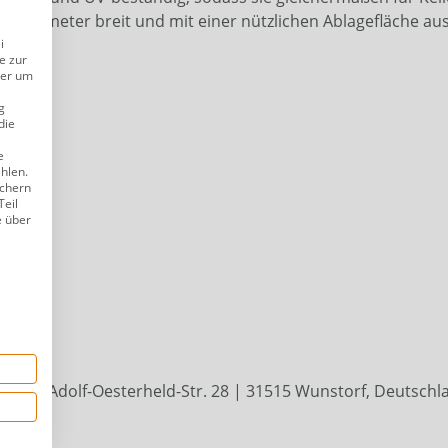
0 Millimeter breit und mit einer nützlichen Ablagefläche au
i
e zur
der um
g
die
e
ählen.
ichern
Teil
e über
r
turen
bH | Adolf-Oesterheld-Str. 28 | 31515 Wunstorf, Deutschlan