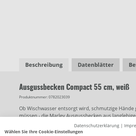
Beschreibung
Datenblätter
Be
Ausgussbecken Compact 55 cm, weiß
Produktnummer:
0782023039
Ob Wischwasser entsorgt wird, schmutzige Hände
müssen - die Marley Ausgussbecken aus langlebige
Abwässer und Säuren und halten auch Stöße und Schl
Datenschutzerklärung
|
Impr
Wählen Sie Ihre Cookie-Einstellungen
Die praktischen und belastbaren Becken sind witte