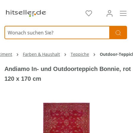
alt springen
timent
Farben & Haushalt
Teppiche
Outdoor-Teppic
Andiamo In- und Outdoorteppich Bonnie, rot
120 x 170 cm
3 Ausführungen