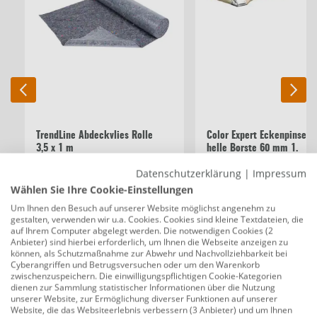
TrendLine Abdeckvlies Rolle
Color Expert Eckenpinsel
3,5 x 1 m
helle Borste 60 mm 1.
Stärke, GripZone
Datenschutzerklärung
|
Impressum
Wählen Sie Ihre Cookie-Einstellungen
6,99 €
8,19 €
2,00 €/m²
Um Ihnen den Besuch auf unserer Website möglichst angenehm zu
gestalten, verwenden wir u.a. Cookies. Cookies sind kleine Textdateien, die
auf Ihrem Computer abgelegt werden. Die notwendigen Cookies (2
Anbieter) sind hierbei erforderlich, um Ihnen die Webseite anzeigen zu
Beschreibung
können, als Schutzmaßnahme zur Abwehr und Nachvollziehbarkeit bei
Cyberangriffen und Betrugsversuchen oder um den Warenkorb
Alpina Wandfarbe Pantone matt deep lake
zwischenzuspeichern. Die einwilligungspflichtigen Cookie-Kategorien
dienen zur Sammlung statistischer Informationen über die Nutzung
2,5 L
unserer Website, zur Ermöglichung diverser Funktionen auf unserer
Website, die das Websiteerlebnis verbessern (3 Anbieter) und um Ihnen