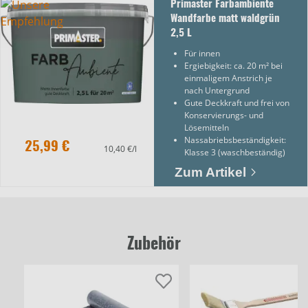
Primaster Farbambiente
Wandfarbe matt waldgrün
2,5 L
Für innen
Ergiebigkeit: ca. 20 m² bei
einmaligem Anstrich je
nach Untergrund
Gute Deckkraft und frei von
Konservierungs- und
Lösemitteln
Nassabriebsbeständigkeit:
25,99 €
10,40 €/l
Klasse 3 (waschbeständig)
Zum Artikel
Zubehör