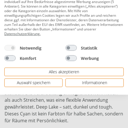
Produktnummer:
0765054593
individuell auf Ihre Bedürfnisse abgestimmte Werbung anzuzeigen (5
Anbieter). Sie können in alle Kategorien einwilligen („Alles akzeptieren“)
Diese Dispersionsfarbe ist hervorragend für
oder die Kategorien einzeln auswählen. Mit Hilfe von
einwilligungspflichtigen Cookies legen wir auch Profile an und reichern
Innenbereiche geeignet. Sie ist allergikerfreundlich, frei
diese ggf. mit Informationen der Dienstleister, deren Datenverarbeitung
von Konservierungs- und Lösemitteln, was für ein
zum Teil außerhalb der EU/ des EWR stattfindet, an. Weitere Informationen
erhalten Sie über den Button „Informationen“ und unserer
gesundes Raumklima sorgt. Sie verwandelt Wände und
Datenschutzerklärung
.
Decken in stilvolle Flächen. Die Wandfarbe überzeugt
durch ihre hohe Scheuerbeständigkeit der Klasse 2
Notwendig
Statistik
nach DIN EN 13300 und eignet sich somit auch für
Komfort
Werbung
stark beanspruchte Bereiche. Eine gute Deckkraft
ermöglicht eine Reichweite von etwa 8 m² pro Liter bei
Alles akzeptieren
einmaligem Anstrich. Die Alpina Wandfarbe ist auf
Untergründen wie Beton, Gipskarton und Putz
Auswahl speichern
Informationen
problemlos zu verarbeiten und trocknet in etwa 6
Stunden. Die Verarbeitung ermöglicht sowohl Rollen
als auch Streichen, was eine flexible Anwendung
gewährleistet. Deep Lake – satt, dunkel und tough.
Dieses Cyan ist kein Farbton für halbe Sachen, sondern
für Räume mit Persönlichkeit.