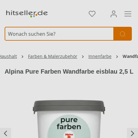
alt springen
Element überspringen
Haushalt
Farben & Malerzubehör
Innenfarbe
Wandf
Alpina Pure Farben Wandfarbe eisblau 2,5 L