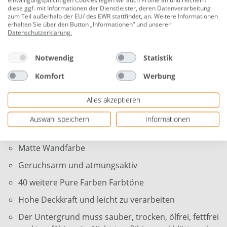
harmonisches Wohnambiente.
einwilligungspflichtigen Cookies legen wir auch Profile an und reichern
diese ggf. mit Informationen der Dienstleister, deren Datenverarbeitung
zum Teil außerhalb der EU/ des EWR stattfindet, an. Weitere Informationen
Für innen
erhalten Sie über den Button „Informationen“ und unserer
Datenschutzerklärung
.
Ergiebigkeit: ca. 25 m² bei einmaligem Anstrich je
nach Untergrund
Notwendig
Statistik
Deckkraft: Klasse 2 (hohe Deckkraft)
Komfort
Werbung
Nassabriebsbeständigkeit: Klasse 3
(waschbeständig)
Alles akzeptieren
Farbton: eisblau
Auswahl speichern
Informationen
Inhalt: 2,5 Liter
Matte Wandfarbe
Geruchsarm und atmungsaktiv
40 weitere Pure Farben Farbtöne
Hohe Deckkraft und leicht zu verarbeiten
Der Untergrund muss sauber, trocken, ölfrei, fettfrei