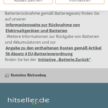
Auswahl speichern
Informationen
Altgeräterücknahme gemäß Elektro- und
Elektronikgerätegesetz sowie zur kostenlosen
Batterierücknahme gemäß Batteriegesetz finden Sie
auf unserer
Informationsseite zur Rücknahme von
Elektroaltgeräten und Batterien
. Weitere Informationen zur Rückgabe von Batterien
und Akkumulatoren und zur
Angabe zu den enthaltenen Kosten gemäß Artikel
56 Absatz 4 EU-Batterieverordnung
finden Sie bei der
Initiative „Batterie-Zurück“
.
Kostenlose Rücksendung