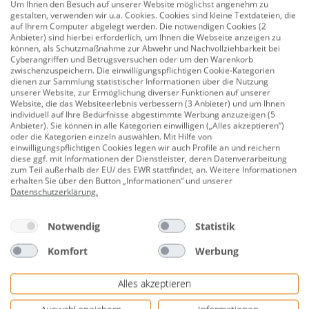
Um Ihnen den Besuch auf unserer Website möglichst angenehm zu
Material: Stahl
gestalten, verwenden wir u.a. Cookies. Cookies sind kleine Textdateien, die
auf Ihrem Computer abgelegt werden. Die notwendigen Cookies (2
Für Wohnungsabschluss- und Zimmertüren
Anbieter) sind hierbei erforderlich, um Ihnen die Webseite anzeigen zu
können, als Schutzmaßnahme zur Abwehr und Nachvollziehbarkeit bei
Universell für DIN-rechte und DIN-linke Türen
Cyberangriffen und Betrugsversuchen oder um den Warenkorb
verwendbar
zwischenzuspeichern. Die einwilligungspflichtigen Cookie-Kategorien
dienen zur Sammlung statistischer Informationen über die Nutzung
Lieferumfang: Schließblech
unserer Website, zur Ermöglichung diverser Funktionen auf unserer
Website, die das Websiteerlebnis verbessern (3 Anbieter) und um Ihnen
individuell auf Ihre Bedürfnisse abgestimmte Werbung anzuzeigen (5
Herstellerinformationen: ABUS August Bremicker
Anbieter). Sie können in alle Kategorien einwilligen („Alles akzeptieren“)
Söhne KG | Altenhofer Weg 25 | 58300 Wetter,
oder die Kategorien einzeln auswählen. Mit Hilfe von
einwilligungspflichtigen Cookies legen wir auch Profile an und reichern
Deutschland | Website: www.abus.com |
diese ggf. mit Informationen der Dienstleister, deren Datenverarbeitung
Herstellernr. 889875
zum Teil außerhalb der EU/ des EWR stattfindet, an. Weitere Informationen
erhalten Sie über den Button „Informationen“ und unserer
Datenschutzerklärung
.
Bewertungen
Notwendig
Statistik
Komfort
Werbung
Alles akzeptieren
Genauere Informationen zur kostenlosen