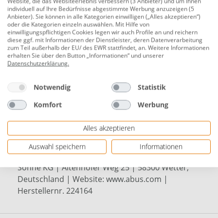
Website, die das Websiteerlebnis verbessern (3 Anbieter) und um Ihnen
individuell auf Ihre Bedürfnisse abgestimmte Werbung anzuzeigen (5
Geeignet für Türblattstärken bis 60 mm
Anbieter). Sie können in alle Kategorien einwilligen („Alles akzeptieren“)
oder die Kategorien einzeln auswählen. Mit Hilfe von
Geeignet für DIN rechte und linke Türen und Tore
einwilligungspflichtigen Cookies legen wir auch Profile an und reichern
diese ggf. mit Informationen der Dienstleister, deren Datenverarbeitung
Sicherheitslevel: 3
zum Teil außerhalb der EU/ des EWR stattfindet, an. Weitere Informationen
erhalten Sie über den Button „Informationen“ und unserer
mit hebender Falle
Datenschutzerklärung
.
vorgerichtet für Türzylinder
Notwendig
Statistik
robuste Mechanik
Komfort
Werbung
universeller Einsatzbereich
Lieferumfang: Schließblech, Drückerpaar,
Alles akzeptieren
Außenschild, 1 Buntbartschlüssel
Auswahl speichern
Informationen
Herstellerinformationen: ABUS August Bremicker
Söhne KG | Altenhofer Weg 25 | 58300 Wetter,
Deutschland | Website: www.abus.com |
Herstellernr. 224164