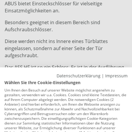
ABUS bietet Einsteckschlösser für vielseitige
Einsatzmöglichkeiten an.
Besonders geeignet in diesem Bereich sind
Aufschraubschlösser.
Diese werden nicht ins Innere eines Türblattes
eingelassen, sondern auf einer Seite der Tür
aufgeschraubt.
Das ASS HF ist so ein Schloss. Es ist in der Ausführung
für Türzylinder oder mit Buntbartschlüssel erhältlich.
Datenschutzerklärung
|
Impressum
Wählen Sie Ihre Cookie-Einstellungen
Das Schloss kann universell eingesetzt werden. Die
Um Ihnen den Besuch auf unserer Website möglichst angenehm zu
Hebefalle, auch Schnapper genannt, hebt sich beim
gestalten, verwenden wir u.a. Cookies. Cookies sind kleine Textdateien, die
auf Ihrem Computer abgelegt werden. Die notwendigen Cookies (2
Betätigen des Griffs an, ermöglicht so größtmögliche
Anbieter) sind hierbei erforderlich, um Ihnen die Webseite anzeigen zu
Sicherheit.
können, als Schutzmaßnahme zur Abwehr und Nachvollziehbarkeit bei
Cyberangriffen und Betrugsversuchen oder um den Warenkorb
zwischenzuspeichern. Die einwilligungspflichtigen Cookie-Kategorien
Schlosskörper: verzinkt
dienen zur Sammlung statistischer Informationen über die Nutzung
unserer Website, zur Ermöglichung diverser Funktionen auf unserer
schwarz